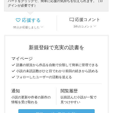
ハートをクリックで、簡単に応援の気持ちを伝えられます。（ロ
グインが必要です）
応援する
応援コメント
3
件
のコメント
55
人
が応援しました
新規登録で充実の読書を
マイページ
読書の
状況
から
作品を
自動で
分類
して
簡単に
管理
できる
小説の
未読話数が
ひと目で
わかり
前回の
続き
から
読める
フォロー
した
ユーザーの
活動を
追える
通知
閲覧履歴
小説の
更新や
作者の
新作の
以前
読んだ
小説が
一覧で
情報を
受け
取れる
見つけ
やすい