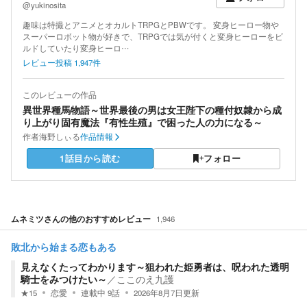
@yukinosita
趣味は特撮とアニメとオカルトTRPGとPBWです。 変身ヒーロー物や
スーパーロボット物が好きで、TRPGでは気が付くと変身ヒーローをビ
ルドしていたり変身ヒーロ…
レビュー投稿
1,947
件
このレビューの作品
異世界種馬物語～世界最後の男は女王陛下の種付奴隷から成
り上がり固有魔法『有性生殖』で困った人の力になる～
作者
海野しぃる
作品情報
1話目から読む
フォロー
ムネミツ
さんの他のおすすめレビュー
1,946
敗北から始まる恋もある
見えなくたってわかります～狙われた姫勇者は、呪われた透明
騎士をみつけたい～
／
ここのえ九護
★
15
恋愛
連載中
9
話
2026年8月7日
更新