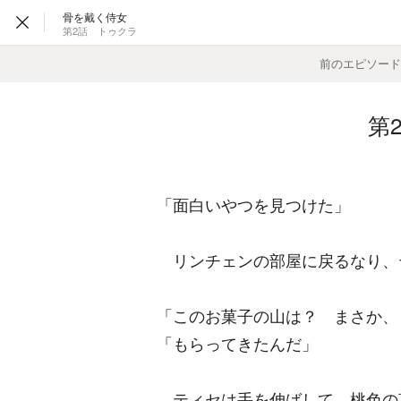
骨を戴く侍女
第2話 トゥクラ
前のエピソー
――
第
「面白いやつを見つけた」
リンチェンの部屋に戻るなり、
「このお菓子の山は？ まさか、
「もらってきたんだ」
ティセは手を伸ばして、桃色の