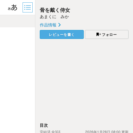
骨を戴く侍女
あまくに みか
作品情報
レビューを書く
フォロー
目次
完結済
全3話
2026年1月28日 08:00
更新