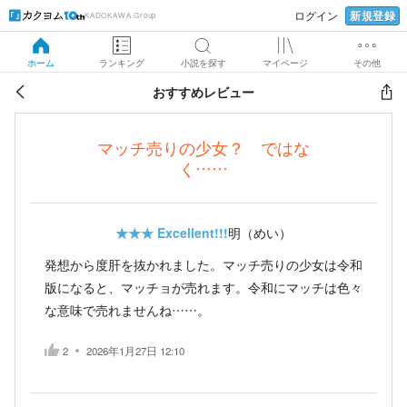
新規登録
ログイン
KADOKAWA Group
ホーム
ランキング
小説を探す
マイページ
その他
おすすめレビュー
マッチ売りの少女？ ではな
く……
★★★
Excellent!!!
明（めい）
発想から度肝を抜かれました。マッチ売りの少女は令和
版になると、マッチョが売れます。令和にマッチは色々
な意味で売れませんね……。
2
2026年1月27日 12:10