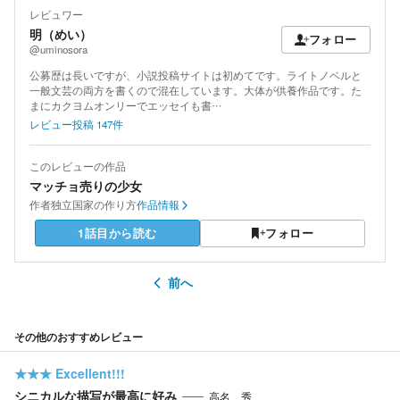
レビュワー
明（めい）
フォロー
@uminosora
公募歴は長いですが、小説投稿サイトは初めてです。ライトノベルと
一般文芸の両方を書くので混在しています。大体が供養作品です。た
まにカクヨムオンリーでエッセイも書…
レビュー投稿
147
件
このレビューの作品
マッチョ売りの少女
作者
独立国家の作り方
作品情報
1話目から読む
フォロー
前へ
その他のおすすめレビュー
★★★
Excellent!!!
シニカルな描写が最高に好み
高名 秀