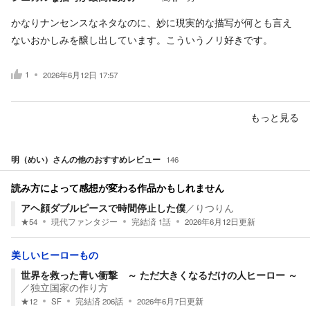
かなりナンセンスなネタなのに、妙に現実的な描写が何とも言え
ないおかしみを醸し出しています。こういうノリ好きです。
1
2026年6月12日 17:57
もっと見る
明（めい）
さんの他のおすすめレビュー
146
読み方によって感想が変わる作品かもしれません
アヘ顔ダブルピースで時間停止した僕
／
りつりん
★
54
現代ファンタジー
完結済
1
話
2026年6月12日
更新
美しいヒーローもの
世界を救った青い衝撃 ～ ただ大きくなるだけの人ヒーロー ～
／
独立国家の作り方
★
12
SF
完結済
206
話
2026年6月7日
更新