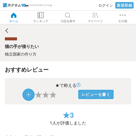
新規登録
ログイン
KADOKAWA Group
猫の手が借りたい
ホーム
ランキング
小説を探す
マイページ
その他
猫の手が借りたい
独立国家の作り方
おすすめレビュー
★で称える
★
★
★
レビューを書く
★
3
1
人が評価しました