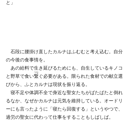
と」
石段に腰掛け直したカルナはふむむと考え込む。自分
の今後の食事情を。
あの給料で生き延びるためにも、自生しているキノコ
つな
と野草で食い
繋
ぐ必要がある。限られた食材での献立選
びから、ふとカルナは現状を振り返る。
寝不足や体調不全で身近な聖女たちがばたばたと倒れ
るなか、なぜかカルナは元気を維持している。オードリ
ーにも言ったように「寝たら回復する」というやつで、
過労の聖女に代わって仕事をすることもしばしば。