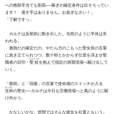
への救助手当ても割高──稼ぎの確定条件は出そろってい
ます！ 逃す手はありません。お急ぎなさい！」
「了解ですっ」
カルナは反射的に動き出した。当然のように半休は失
われる。
激熱だの確定だの、やたら力のこもった聖女長の言葉
に急き立てられつつ、数十秒とかからず仕度を済ませ聖
ペルティカ
職者の目印・
聖杖
を抱えて指定の洞窟現場へ駆け出して
いく。
「救助」と「回復」の言葉で使命感のスイッチが入る
きっすい
生粋
の聖女──カルナは今日も労働現場へと風のように駆
け向かう。
かなしいかな、世間ではそんな彼女を社畜ともいう。