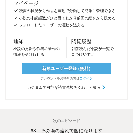
マイページ
読書の
状況
から
作品を
自動で
分類
して
簡単に
管理
できる
小説の
未読話数が
ひと目で
わかり
前回の
続き
から
読める
フォロー
した
ユーザーの
活動を
追える
通知
閲覧履歴
小説の
更新や
作者の
新作の
以前
読んだ
小説が
一覧で
情報を
受け
取れる
見つけ
やすい
新規ユーザー
登録
（
無料
）
アカウントを
お持ちの方は
ログイン
カクヨムで可能な読書体験をくわしく知る
次のエピソード
#3 その場の流れで囮になります