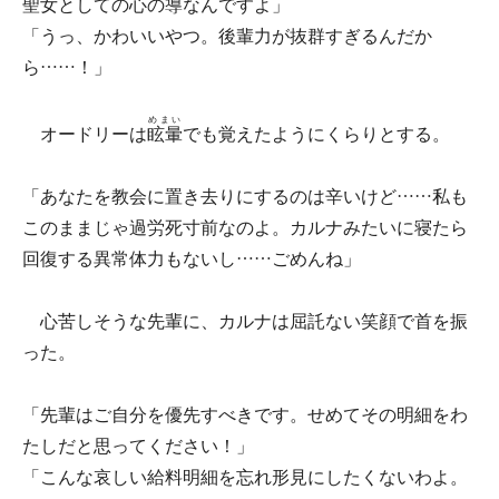
聖女としての心の導なんですよ」
「うっ、かわいいやつ。後輩力が抜群すぎるんだか
ら……！」
めまい
オードリーは
眩暈
でも覚えたようにくらりとする。
「あなたを教会に置き去りにするのは辛いけど……私も
このままじゃ過労死寸前なのよ。カルナみたいに寝たら
回復する異常体力もないし……ごめんね」
心苦しそうな先輩に、カルナは屈託ない笑顔で首を振
った。
「先輩はご自分を優先すべきです。せめてその明細をわ
たしだと思ってください！」
「こんな哀しい給料明細を忘れ形見にしたくないわよ。