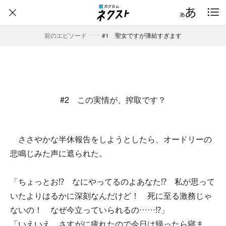
前のエピソード
――
#1 聖女ですが薄給すぎます
#2 この実情が、搾取です？
ささやかな半休報告をしようとしたら、オードリーの
悲鳴じみた声に遮られた。
「ちょっとお⁉ なにやってるのよあなた⁉ 私が思って
いたよりはるかに深刻なんだけど！ 死に至る激務じゃ
ないの！ なぜ今立っていられるの……⁉」
「いえいえ、さすがに疲れたので今日は帰ったら寝ま