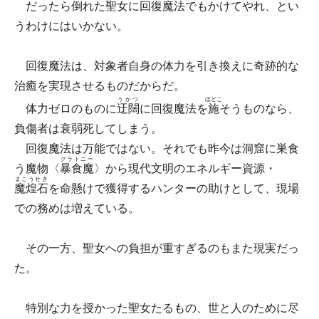
だったら倒れた聖女に回復魔法でもかけてやれ、とい
うわけにはいかない。
回復魔法は、対象者自身の体力を引き換えに奇跡的な
治癒を実現させるものだからだ。
うかつ
ほどこ
体力ゼロのものに
迂闊
に回復魔法を
施
そうものなら、
負傷者は衰弱死してしまう。
回復魔法は万能ではない。それでも昨今は洞窟に巣食
グラトニー
う魔物〈
暴食魔
〉から現代文明のエネルギー資源・
まこうせき
魔煌石
を命懸けで獲得するハンターの助けとして、現場
での務めは増えている。
その一方、聖女への負担が重すぎるのもまた現実だっ
た。
特別な力を授かった聖女たるもの、世と人のために尽