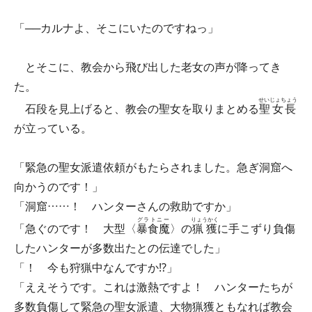
「──カルナよ、そこにいたのですねっ」
とそこに、教会から飛び出した老女の声が降ってき
た。
せいじょちょう
石段を見上げると、教会の聖女を取りまとめる
聖女長
が立っている。
「緊急の聖女派遣依頼がもたらされました。急ぎ洞窟へ
向かうのです！」
「洞窟……！ ハンターさんの救助ですか」
グラトニー
りょうかく
「急ぐのです！ 大型〈
暴食魔
〉の
猟獲
に手こずり負傷
したハンターが多数出たとの伝達でした」
「！ 今も狩猟中なんですか⁉」
「ええそうです。これは激熱ですよ！ ハンターたちが
多数負傷して緊急の聖女派遣、大物猟獲ともなれば教会