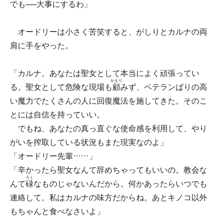
でも──大事にするわ」
オードリーは小さく苦笑すると、がしりとカルナの両
肩に手をやった。
「カルナ。あなたは聖女として本当によく頑張ってい
かえり
る。聖女として危険な現場も
顧
みず、ベテランばりの高
い魔力でたくさんの人に回復魔法を施してきた。そのこ
とには自信を持っていい。
でもね、あなたの真っ直ぐな使命感を利用して、やり
がいを搾取している状況もまた現実なのよ」
「オードリー先輩……」
「辛かったら聖女なんて辞めちゃってもいいの。教会な
ろく
んて
碌
なものじゃないんだから。何かあったらいつでも
連絡して。私はカルナの味方だからね。あとキノコ以外
もちゃんと食べなさいよ」