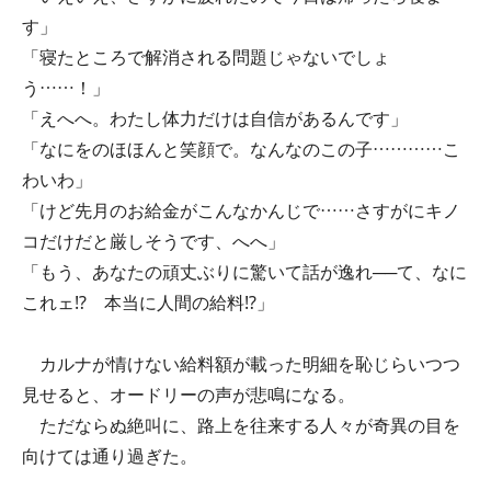
す」
「寝たところで解消される問題じゃないでしょ
う……！」
「えへへ。わたし体力だけは自信があるんです」
「なにをのほほんと笑顔で。なんなのこの子…………こ
わいわ」
「けど先月のお給金がこんなかんじで……さすがにキノ
コだけだと厳しそうです、へへ」
「もう、あなたの頑丈ぶりに驚いて話が逸れ──て、なに
これェ⁉ 本当に人間の給料⁉」
カルナが情けない給料額が載った明細を恥じらいつつ
見せると、オードリーの声が悲鳴になる。
ただならぬ絶叫に、路上を往来する人々が奇異の目を
向けては通り過ぎた。