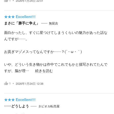
1
2026年1月24日 22:01
★★★
Excellent!!!
まさに「勝手に争え」
無屁吉
面白かったし、すぐに星つけてしまうくらいの魅力があった話な
んですが……。
お貢ぎマゾメスってなんですか……？(´・ω・｀)
いや、どういう生き物かは作中でこれでもかと描写されてたんで
すが、脳が理…
続きを読む
1
2026年1月24日 12:38
★★★
Excellent!!!
……どうしよう
タピオカ転売屋