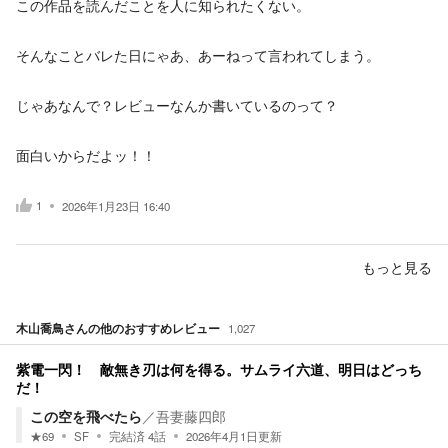
この作品を読んだことを人に知られたくない。
そんなことバレた日にゃあ、あーねって言われてしまう。
じゃあなんで？レビューなんか書いているのって？
面白いからだよッ！！
1
2026年1月23日 16:40
もっと見る
木山喬鳥
さんの他のおすすめレビュー
1,027
紫電一閃！ 敵無き刃は何を得る。サムライ六道、明日はどっち
だ！
この空を飛べたら
／
吾妻藤四郎
★
69
SF
完結済
4
話
2026年4月1日
更新