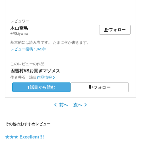
レビュワー
木山喬鳥
フォロー
@0kiyama
基本的には読み専です。 たまに何か書きます。
レビュー投稿
1,028
件
このレビューの作品
因習村VSお貢ぎマゾメス
作者
井石 諦目
作品情報
1話目から読む
フォロー
前へ
次へ
その他のおすすめレビュー
★★★
Excellent!!!