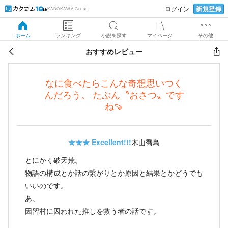
新規登録
ログイン
KADOKAWA Group
ホーム
ランキング
小説を探す
マイページ
その他
おすすめレビュー
なに食べたらこんな奇想思いつく
んだろう。 たぶん〝おさつ〟です
ね🍠
★★★
Excellent!!!
木山喬鳥
とにかく破天荒。
物語の構成とか話の繋がりとか原因と結果とかどうでも
いいのです。
あ。
因習村に囚われた推しを救う者の話です。