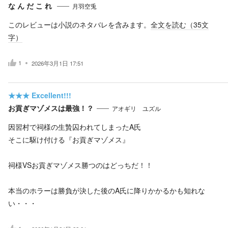
な ん だ こ れ
月羽空兎
このレビューは小説のネタバレを含みます。
全文を読む（
35
文
字）
1
2026年3月1日 17:51
★★★
Excellent!!!
お貢ぎマゾメスは最強！？
アオギリ ユズル
因習村で祠様の生贄囚われてしまったA氏
そこに駆け付ける『お貢ぎマゾメス』
祠様VSお貢ぎマゾメス勝つのはどっちだ！！
本当のホラーは勝負が決した後のA氏に降りかかるかも知れな
い・・・