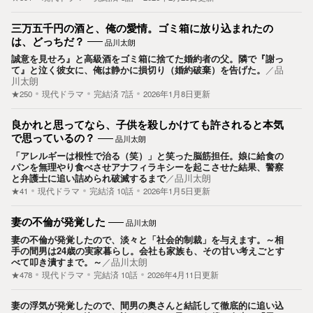
三万五千円の酒と、俺の愛情。ゴミ箱に放り込まれたの
は、どっちだ？
品川太朗
誠意を見せろ』と高級酒をゴミ箱に捨てた婚約者の父。隣で『謝っ
て』と泣く彼女に、俺は静かに損切り（婚約破棄）を告げた。
／
品
川太朗
★250
現代ドラマ
完結済
7
話
2026年1月8日更新
良かれと思ってなら、子供を殺しかけても許されると本気
で思っているの？
品川太朗
「アレルギーは根性で治る（笑）」と笑った脳筋担任。娘に給食の
パンを無理やり食べさせアナフィラキシーを起こさせた結果、警察
と弁護士に追い詰められ破滅するまで
／
品川太朗
★41
現代ドラマ
完結済
10
話
2026年1月5日更新
妻の不倫が発覚した
品川太朗
妻の不倫が発覚したので、淡々と「社会的制裁」を与えます。～相
手の間男は24歳の実家暮らし。会社も家族も、その甘い考えごとす
べて叩き潰すまで。～
／
品川太朗
★478
現代ドラマ
完結済
10
話
2026年4月11日更新
妻の浮気が発覚したので、間男の奥さんと結託して徹底的に追い込