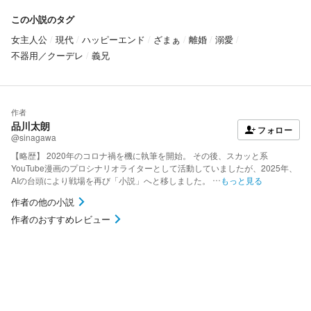
この小説のタグ
女主人公
現代
ハッピーエンド
ざまぁ
離婚
溺愛
不器用／クーデレ
義兄
作者
品川太朗
フォロー
@sinagawa
【略歴】 2020年のコロナ禍を機に執筆を開始。 その後、スカッと系
YouTube漫画のプロシナリオライターとして活動していましたが、2025年、
AIの台頭により戦場を再び「小説」へと移しました。 …
もっと見る
作者の他の小説
作者のおすすめレビュー