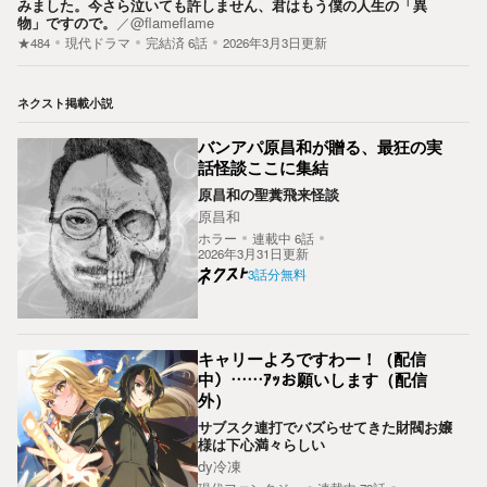
みました。今さら泣いても許しません、君はもう僕の人生の「異
物」ですので。
／
@flameflame
★484
現代ドラマ
完結済
6
話
2026年3月3日更新
ネクスト掲載小説
バンアパ原昌和が贈る、最狂の実
話怪談ここに集結
原昌和の聖糞飛来怪談
原昌和
ホラー
連載中
6
話
2026年3月31日更新
3話分無料
キャリーよろですわー！（配信
中）……ｱｯお願いします（配信
外）
サブスク連打でバズらせてきた財閥お嬢
様は下心満々らしい
dy冷凍