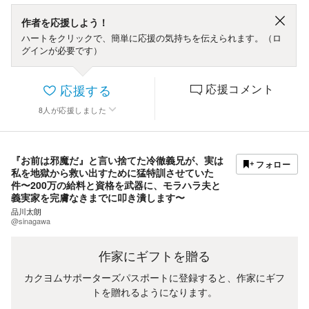
作者を応援しよう！
ハートをクリックで、簡単に応援の気持ちを伝えられます。（ロ
グインが必要です）
応援する
応援コメント
8
人
が応援しました
『お前は邪魔だ』と言い捨てた冷徹義兄が、実は
フォロー
私を地獄から救い出すために猛特訓させていた
件〜200万の給料と資格を武器に、モラハラ夫と
義実家を完膚なきまでに叩き潰します〜
品川太朗
@sinagawa
作家にギフトを贈る
カクヨムサポーターズパスポートに登録すると、作家にギフ
トを贈れるようになります。