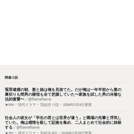
関連小説
冤罪逮捕の朝、妻と娘は俺を見捨てた。だが俺は一年半前から妻の
裏切りも間男の横領も全て把握していた〜家族を試した男の冷徹な
法的復讐〜
／
@flameflame
★594
現代ドラマ
完結済
11
話
2026年2月9日更新
社会人の彼女が「学生の君とは世界が違う」と職場の先輩と浮気し
ていた。俺は感情を殺して証拠を集め、二人まとめて社会的に抹殺
する
／
@flameflame
★391
現代ドラマ
完結済
8
話
2026年2月28日更新