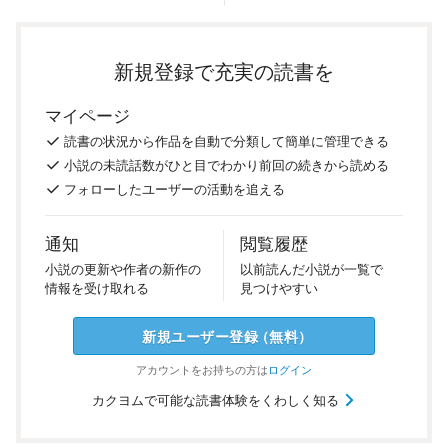
新規登録で充実の読書を
マイページ
読書の
状況
から
作品を
自動で
分類
して
簡単に
管理
できる
小説の
未読話数が
ひと目で
わかり
前回の
続き
から
読める
フォロー
した
ユーザーの
活動を
追える
通知
閲覧履歴
小説の
更新や
作者の
新作の
以前
読んだ
小説が
一覧で
情報を
受け
取れる
見つけ
やすい
新規ユーザー
登録
（
無料
）
アカウントを
お持ちの方は
ログイン
カクヨムで可能な読書体験をくわしく知る