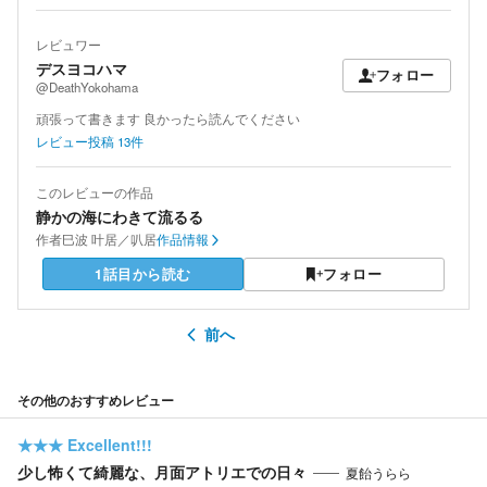
レビュワー
デスヨコハマ
フォロー
@DeathYokohama
頑張って書きます 良かったら読んでください
レビュー投稿
13
件
このレビューの作品
静かの海にわきて流るる
作者
巳波 叶居／叭居
作品情報
1話目から読む
フォロー
前へ
その他のおすすめレビュー
★★★
Excellent!!!
少し怖くて綺麗な、月面アトリエでの日々
夏飴うらら