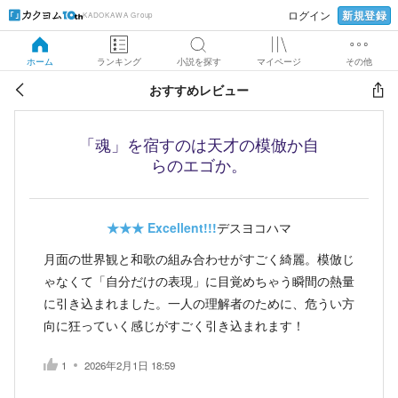
新規登録
ログイン
KADOKAWA Group
ホーム
ランキング
小説を探す
マイページ
その他
おすすめレビュー
「魂」を宿すのは天才の模倣か自
らのエゴか。
★★★
Excellent!!!
デスヨコハマ
月面の世界観と和歌の組み合わせがすごく綺麗。模倣じ
ゃなくて「自分だけの表現」に目覚めちゃう瞬間の熱量
に引き込まれました。一人の理解者のために、危うい方
向に狂っていく感じがすごく引き込まれます！
1
2026年2月1日 18:59