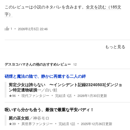
このレビューは小説のネタバレを含みます。
全文を読む（
185
文
字）
1
2026年2月5日 22:46
もっと見る
デスヨコハマ
さんの他のおすすめレビュー
12
硝煙と魔法の陰で、静かに再燃する二人の絆
剪定少女は誇らない 〜インシデント記録23240503[ダンジョ
ン特定遺物破損…
／
白い鮭
★
96
現代ファンタジー
完結済
1
話
2026年1月30日
更新
呪いすら分かち合う、最強で最重な平安バディ！
屍の巫女姫
／
神谷モロ
★
39
異世界ファンタジー
完結済
1
話
2025年12月26日
更新