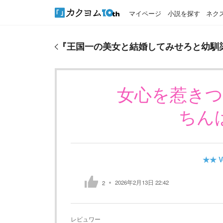
マイページ
小説を探す
ネク
『
王国一の美女と結婚してみせろと幼馴染に言われた
『
王国一の美女と結婚してみせろと幼馴
女心を惹き
ちん
★★
V
2026年2月13日 22:42
2
レビュワー