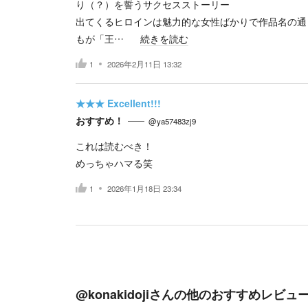
り（？）を誓うサクセスストーリー
出てくるヒロインは魅力的な女性ばかりで作品名の通
もが「王…
続きを読む
1
2026年2月11日 13:32
★★★
Excellent!!!
おすすめ！
@ya57483zj9
これは読むべき！
めっちゃハマる笑
1
2026年1月18日 23:34
@konakidoji
さんの他のおすすめレビュ