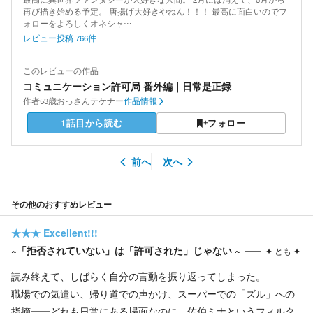
再び描き始める予定。 唐揚げ大好きやねん！！！ 最高に面白いのでフ
ォローをよろしくオネシャ…
レビュー投稿
766
件
このレビューの作品
コミュニケーション許可局 番外編｜日常是正録
作者
53歳おっさんテケナー
作品情報
1話目から読む
フォロー
前へ
次へ
その他のおすすめレビュー
★★★
Excellent!!!
~「拒否されていない」は「許可された」じゃない ~
✦ とも ✦
読み終えて、しばらく自分の言動を振り返ってしまった。
職場での気遣い、帰り道での声かけ、スーパーでの「ズル」への
指摘——どれも日常にある場面なのに、佐伯ミナというフィルタ