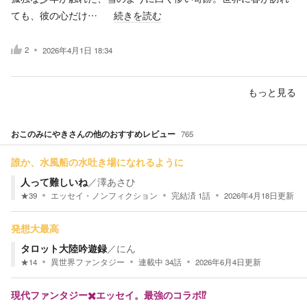
ても、彼の心だけ…
続きを読む
2
2026年4月1日 18:34
もっと見る
おこのみにやき
さんの他のおすすめレビュー
765
誰か、水風船の水吐き場になれるように
人って難しいね
／
澤あさひ
★
39
エッセイ・ノンフィクション
完結済
1
話
2026年4月18日
更新
発想大最高
タロット大陸吟遊録
／
にん
★
14
異世界ファンタジー
連載中
34
話
2026年6月4日
更新
現代ファンタジー✖️エッセイ。最強のコラボ⁉︎