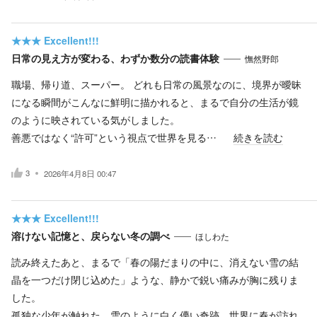
★★★
Excellent!!!
日常の見え方が変わる、わずか数分の読書体験
憮然野郎
職場、帰り道、スーパー。 どれも日常の風景なのに、境界が曖昧
になる瞬間がこんなに鮮明に描かれると、まるで自分の生活が鏡
のように映されている気がしました。
善悪ではなく“許可”という視点で世界を見る…
続きを読む
3
2026年4月8日 00:47
★★★
Excellent!!!
溶けない記憶と、戻らない冬の調べ
ほしわた
読み終えたあと、まるで「春の陽だまりの中に、消えない雪の結
晶を一つだけ閉じ込めた」ような、静かで鋭い痛みが胸に残りま
した。
孤独な少年が触れた、雪のように白く儚い奇跡。世界に春が訪れ