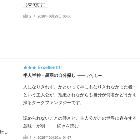
（
329
文字）
2
2026年6月29日 06:00
★★★
Excellent!!!
半人半神・黒羽の自分探し
だなしー
人になりきれず、かといって神にもなりきれなかった者…
という主人公が、拒絶されながらも自分が何者かどうかを
探るダークファンタジーです。
認められないことの儚さと、主人公がこの世界に存在する
意味…が明…
続きを読む
転し
4
2026年3月20日 04:57