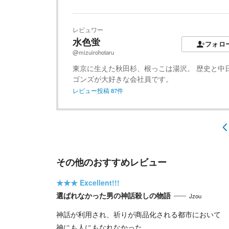
レビュワー
水色蛍
フォロ
@mizuirohotaru
東京に生えた秋田杉、根っこは湯沢。 歴史と中
ゴンズが大好きな会社員です。
レビュー投稿
87
件
その他のおすすめレビュー
★★★
Excellent!!!
選ばれなかった男の神話殺しの物語
Jzou
神話が利用され、祈りが商品化される都市において
神にも人にもなれなかった