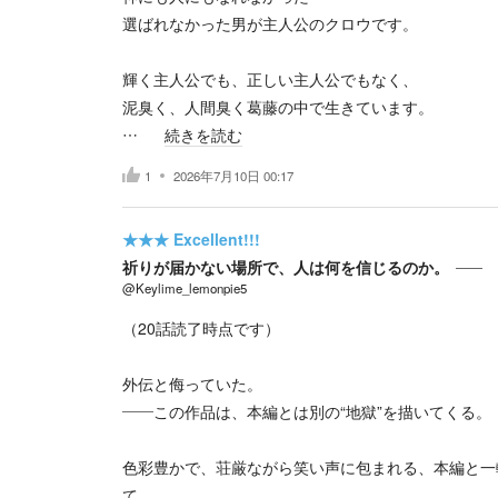
選ばれなかった男が主人公のクロウです。
輝く主人公でも、正しい主人公でもなく、
泥臭く、人間臭く葛藤の中で生きています。
…
続きを読む
1
2026年7月10日 00:17
★★★
Excellent!!!
祈りが届かない場所で、人は何を信じるのか。
@Keylime_lemonpie5
（20話読了時点です）
外伝と侮っていた。
――この作品は、本編とは別の“地獄”を描いてくる。
色彩豊かで、荘厳ながら笑い声に包まれる、本編と一
て、