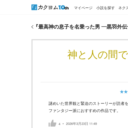
マイページ
小説を探す
ネク
『
最高神の息子を名乗った男 ―黒羽外伝―
』のおす
『
最高神の息子を名乗った男 ―黒羽外伝
神と人の間
★★
謎めいた世界観と緊迫のストーリーが読者
ファンタジー派におすすめの作品です。
2026年3月23日 11:49
4