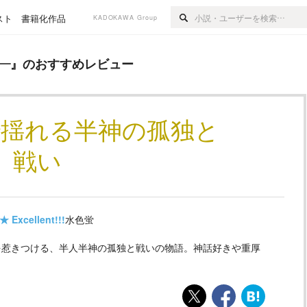
スト
書籍化作品
KADOKAWA Group
すめレビュー
―
』のおすすめレビュー
で揺れる半神の孤独と
戦い
★
Excellent!!!
水色蛍
を惹きつける、半人半神の孤独と戦いの物語。神話好きや重厚