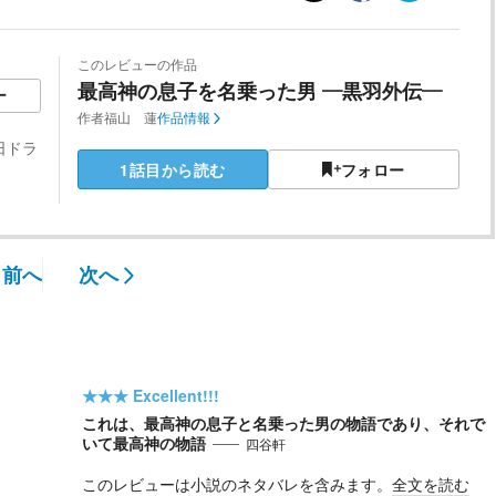
このレビューの作品
最高神の息子を名乗った男 ―黒羽外伝―
ー
作者
福山 蓮
作品情報
日ドラ
1話目から読む
フォロー
前へ
次へ
★★★
Excellent!!!
これは、最高神の息子と名乗った男の物語であり、それで
いて最高神の物語
四谷軒
このレビューは小説のネタバレを含みます。
全文を読む