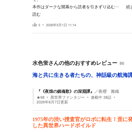
本作はダークな開幕から読者を引きずり込む…
続
読む
3
2026年5月1日 11:14
水色蛍
さんの他のおすすめレビュー
86
海と共に生きる者たちの、神話級の航海
『《夜煌の鎮魂歌》の深淵譚』
／
夜櫻 雅織
★
68
異世界ファンタジー
連載中
38
話
2026年8月7日
更新
1975年の渋い捜査官がロボに転生！歪に
した異世界ハードボイルド