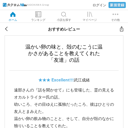
新規登録
ログイン
KADOKAWA Group
ホーム
ランキング
小説を探す
マイページ
その他
おすすめレビュー
温かい卵の味と、殻のむこうに温
かさがあることを教えてくれた
「友達」の話
★★★
Excellent!!!
武江成緒
遠部さんの『話を聞かせて』にも登場した、霊の見える
オカルトライター氏の話。
幼いころ、その目ゆえに孤独だったころ、彼はひとりの
友人とまみえた。
温かい卵の飲み物のことと、そして、自分が殻のなかに
独りいることを教えてくれた。