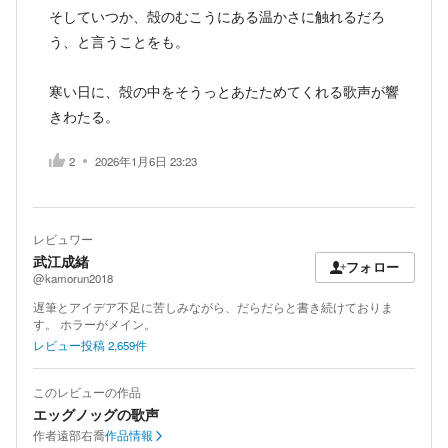
そしていつか、殻のむこうにある温かさに触れるだろ
う、と言うことをも。
寒い日に、殻の中をそうっとあたためてくれる歌声が響
きわたる。
2
2026年1月6日 23:23
レビュワー
武江成緒
フォロー
@kamorun2018
遅筆とアイデア不足に苦しみながら、だらだらと書き続けておりま
す。 ホラーがメイン。
レビュー投稿
2,659
件
このレビューの作品
エッグノッグの歌声
作者
遠部右喬
作品情報