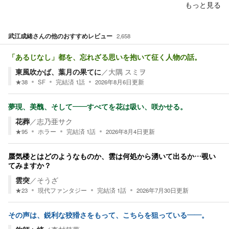
もっと見る
武江成緒
さんの他のおすすめレビュー
2,658
「あるじなし」都を、忘れざる思いを抱いて征く人物の話。
東風吹かば、葉月の果てに
／
大隅 スミヲ
★
38
SF
完結済
1
話
2026年8月6日
更新
夢現、美醜、そして――すべてを花は吸い、咲かせる。
花葬
／
志乃亜サク
★
95
ホラー
完結済
1
話
2026年8月4日
更新
蜃気楼とはどのようなものか、雲は何処から湧いて出るか…覗い
てみますか？
雲突
／
そうざ
★
23
現代ファンタジー
完結済
1
話
2026年7月30日
更新
その声は、鋭利な狡猾さをもって、こちらを狙っている――。