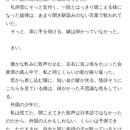
礼拝堂にそっと近付く。一段とはっきり聴こえる様に
なった旋律は、あまり聞き馴染みのない言葉で歌われて
いた。
そっと、扉に手を掛ける。鍵は掛かっていなかった。
きい。
微かな軋みに歌声が止む。左右に並ぶ埃をかぶった会
衆席の真ん中で、私と同じくらいの影が振り返った。
窓から差し込む陽に、短い金の髪が光る。怪訝そうに
こちらを見ている瞳は、緑がかった不思議な色をしてい
る。
外国の少年だ。
私は慌てた。聞こえてきた歌声は日本語ではなかった
のだから、外国の人かもしれない、くらいは予測でき
た。ただまさか、自分と同じ年頃の子が歌っているとは