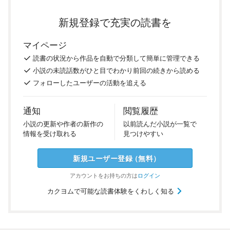
新規登録で充実の読書を
マイページ
読書の
状況
から
作品を
自動で
分類
して
簡単に
管理
できる
小説の
未読話数が
ひと目で
わかり
前回の
続き
から
読める
フォロー
した
ユーザーの
活動を
追える
通知
閲覧履歴
小説の
更新や
作者の
新作の
以前
読んだ
小説が
一覧で
情報を
受け
取れる
見つけ
やすい
新規ユーザー
登録
（
無料
）
アカウントを
お持ちの方は
ログイン
カクヨムで可能な読書体験をくわしく知る