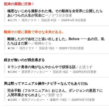
怒涛の展開に圧倒！
極悪ないじめを撮影された俺。その動画を全世界に公開したら
あいつらの人生が完全に…
／
クワガタ信者
★
2,170
現代ドラマ
完結済
47
話
2026年4月19日
更新
離婚その後に素敵で幸せな未来がある。
離婚したので会社ごと追い出しました。Before ――あの日、私
たちはまだ家…
／
桃神かぐら
★
104
現代ドラマ
完結済
10
話
2026年7月23日
更新
続きが無いのが残念過ぎる
Ｄランク勇者の俺がなんやかんやで頑張る話
／
止流うず
★
2,484
異世界ファンタジー
完結済
16
話
2023年6月5日
更新
男は黙ってマニュアル操作×ナビ子＝なんでもありだね
完全手動（フルマニュアル）おじさん、ダンジョンの意思？に
人間卒業させられまし…
／
別所 セラ
★
3,290
現代ファンタジー
連載中
119
話
2026年8月7日
更新