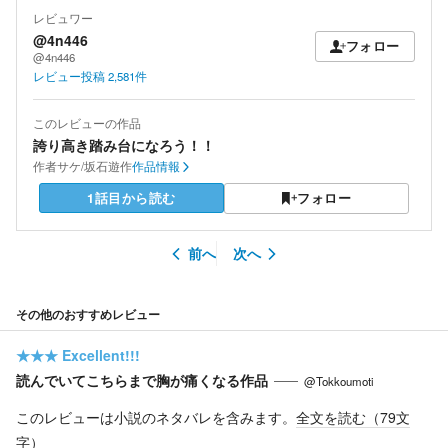
レビュワー
@4n446
フォロー
@4n446
レビュー投稿
2,581
件
このレビューの作品
誇り高き踏み台になろう！！
作者
サケ/坂石遊作
作品情報
1話目から読む
フォロー
前へ
次へ
その他のおすすめレビュー
★★★
Excellent!!!
読んでいてこちらまで胸が痛くなる作品
@Tokkoumoti
このレビューは小説のネタバレを含みます。
全文を読む（
79
文
字）