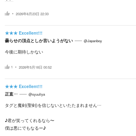
2026年6月23日 22:33
★★★
Excellent!!!
曇らせの頂点としか言いようがない
@Japanboy
今後に期待しかない
1
2026年5月18日 00:52
★★★
Excellent!!!
正直…
@syuuliya
タグと魔剣(聖剣)を信じないといたたまれません…
♪君が笑ってくれるなら〜
僕は悪にでもなるー♪