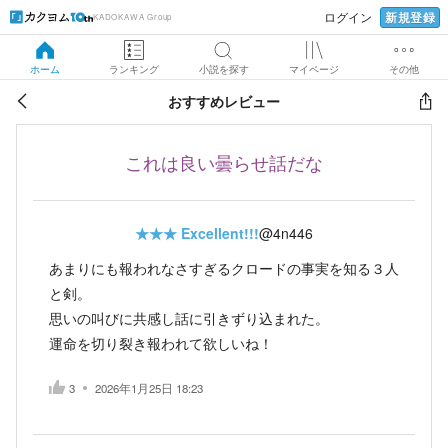
新規登録
ログイン
KADOKAWA Group
ホーム
ランキング
小説を探す
マイページ
その他
おすすめレビュー
これは良い曇らせ話だな
★★★
Excellent!!!
@4n446
あまりにも報われなさすぎるクロードの事実を知る３人
と剣。
思いの叫びに共感し話に引きずり込まれた。
運命を切り裂き報われて欲しいね！
3
2026年1月25日 18:23