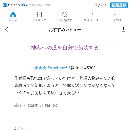
新規登録
ログイン
KADOKAWA Group
ホーム
ランキング
小説を探す
マイページ
その他
おすすめレビュー
地獄への道を自分で舗装する
★★★
Excellent!!!
@Hollow5302
作者様もTwitterで言っていたけど、登場人物みんなが自
責思考で全部抱えようとして取り返しがつかなくなって
いくのがお労しくて堪らなく美しい。
6
2026年1月15日 19:01
レビュワー