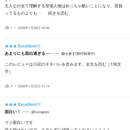
主人公の全て理解する登場人物はめっちゃ酷いことになり、背負
ってるものよりも…
続きを読む
1
2026年1月26日 00:06
★★★
Excellent!!!
あまりにも面白過ぎる──
馳せ参ず(新作執筆中)
このレビューは小説のネタバレを含みます。
全文を読む（
136
文
字）
3
2026年1月22日 01:14
★★★
Excellent!!!
面白い！
@Livingrem
マジ面白いです
読み続けたいので、エタらずに頑張ってください！！！！