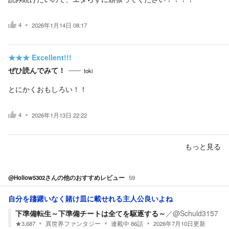
4
2026年1月14日 08:17
★★★
Excellent!!!
ぜひ読んでみて！
toki
とにかくおもしろい！！
4
2026年1月13日 22:22
もっと見る
@Hollow5302
さんの他のおすすめレビュー
59
自分を躊躇いなく賭け皿に載せれる主人公良いよね
下準備転生～下準備チートは全てを駆逐する～
／
@Schuld3157
★
3,687
異世界ファンタジー
連載中
86
話
2026年7月10日
更新