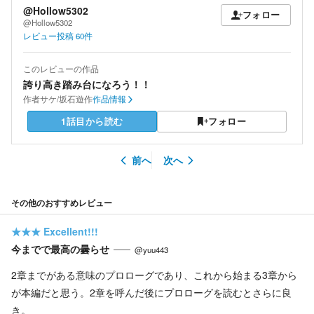
@Hollow5302
フォロー
@Hollow5302
レビュー投稿
60
件
このレビューの作品
誇り高き踏み台になろう！！
作者
サケ/坂石遊作
作品情報
1話目から読む
フォロー
前へ
次へ
その他のおすすめレビュー
★★★
Excellent!!!
今までで最高の曇らせ
@yuu443
2章までがある意味のプロローグであり、これから始まる3章から
が本編だと思う。2章を呼んだ後にプロローグを読むとさらに良
き。