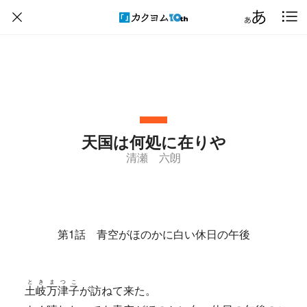
天国は何処に在りや
清瀬 六朗
第1話 青空がほのかに白い休日の午後
とき
まつ
こ
土岐
万津
子
が訪ねて来た。