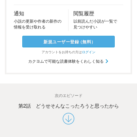
通知
閲覧履歴
小説の
更新や
作者の
新作の
以前
読んだ
小説が
一覧で
情報を
受け
取れる
見つけ
やすい
新規ユーザー
登録
（
無料
）
アカウントを
お持ちの方は
ログイン
カクヨムで可能な読書体験をくわしく知る
次のエピソード
第2話 どうせそんなこったろうと思ったから