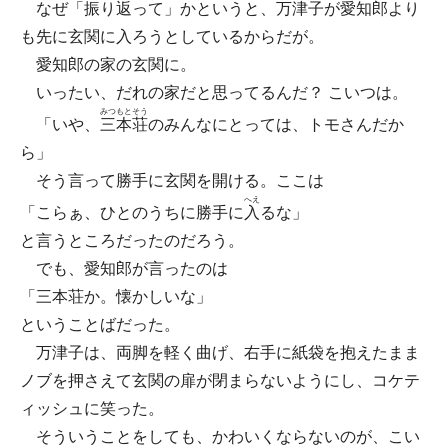
なぜ「振り返って」かというと、万津子が愛知郎より
も先に玄関に入ろうとしているからだが。
愛知郎の家の玄関に。
いったい、だれの家だと思ってるんだ？ こいつは。
みつもと
そう
「いや、
三本
荘
のみんなにとっては、トモさんだか
ら」
そう言って勝手に玄関を開ける。ここは
へえ
「こらぁ、ひとのうちに勝手に
入
るな」
と言うところだったのだろう。
でも、愛知郎が言ったのは
「三本荘か。懐かしいな」
ということばだった。
万津子は、両脚を軽く曲げ、右手に紙袋を抱えたまま
ノブを押さえて玄関の扉が閉まらないようにし、コケテ
ィッシュに笑った。
そういうことをしても、かわいくならないのが、こい