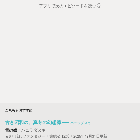
アプリで次のエピソードを読む
こちらもおすすめ
古き昭和の、真冬の幻想譚
バニラダヌキ
雪の娘
／
バニラダヌキ
★6
現代ファンタジー
完結済
12
話
2025年12月31日更新