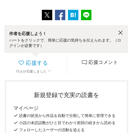
作者を応援しよう！
ハートをクリックで、簡単に応援の気持ちを伝えられます。（ロ
グインが必要です）
応援する
応援コメント
13
人
が応援しました
新規登録で充実の読書を
マイページ
読書の
状況
から
作品を
自動で
分類
して
簡単に
管理
できる
小説の
未読話数が
ひと目で
わかり
前回の
続き
から
読める
フォロー
した
ユーザーの
活動を
追える