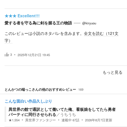
★★★
Excellent!!!
愛する者を守る為に剣を握る王の物語
@kiryuou
このレビューは小説のネタバレを含みます。
全文を読む（
121
文
字）
3
2025年12月21日 19:45
もっと見る
とんかつの端っこ
さんの他のおすすめレビュー
169
こんな面白い作品久しぶり
異世界の館で通訳として働いてた俺、看板娘をしてたら勇者
パーティに同行させられる
／
うちうち
★
1,554
異世界ファンタジー
連載中
67
話
2026年8月7日
更新