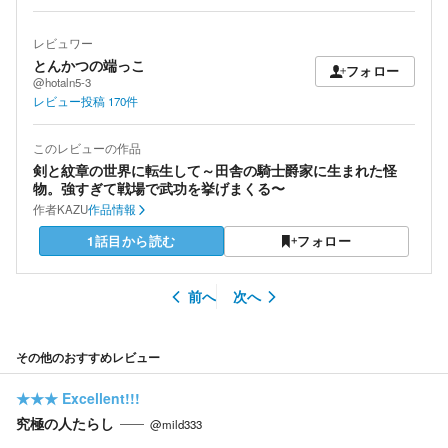
レビュワー
とんかつの端っこ
フォロー
@hotaln5-3
レビュー投稿
170
件
このレビューの作品
剣と紋章の世界に転生して～田舎の騎士爵家に生まれた怪
物。強すぎて戦場で武功を挙げまくる〜
作者
KAZU
作品情報
1話目から読む
フォロー
前へ
次へ
その他のおすすめレビュー
★★★
Excellent!!!
究極の人たらし
@mild333