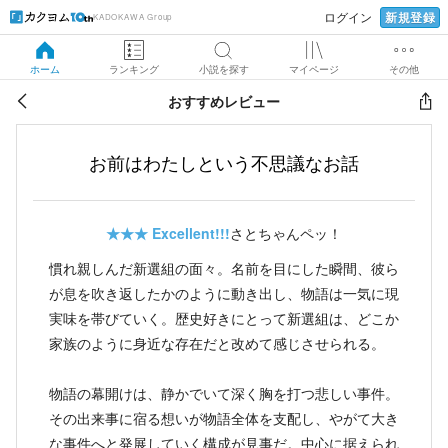
新規登録
ログイン
KADOKAWA Group
ホーム
ランキング
小説を探す
マイページ
その他
おすすめレビュー
お前はわたしという不思議なお話
★★★
Excellent!!!
さとちゃんペッ！
慣れ親しんだ新選組の面々。名前を目にした瞬間、彼ら
が息を吹き返したかのように動き出し、物語は一気に現
実味を帯びていく。歴史好きにとって新選組は、どこか
家族のように身近な存在だと改めて感じさせられる。
物語の幕開けは、静かでいて深く胸を打つ悲しい事件。
その出来事に宿る想いが物語全体を支配し、やがて大き
な事件へと発展していく構成が見事だ。中心に据えられ