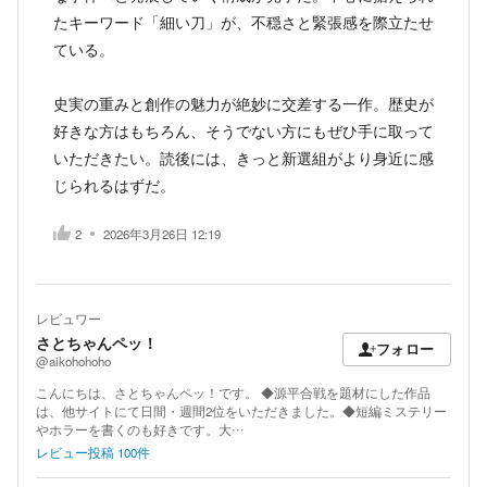
たキーワード「細い刀」が、不穏さと緊張感を際立たせ
ている。
史実の重みと創作の魅力が絶妙に交差する一作。歴史が
好きな方はもちろん、そうでない方にもぜひ手に取って
いただきたい。読後には、きっと新選組がより身近に感
じられるはずだ。
2
2026年3月26日 12:19
レビュワー
さとちゃんペッ！
フォロー
@aikohohoho
こんにちは、さとちゃんペッ！です。 ◆源平合戦を題材にした作品
は、他サイトにて日間・週間2位をいただきました。◆短編ミステリー
やホラーを書くのも好きです。大…
レビュー投稿
100
件