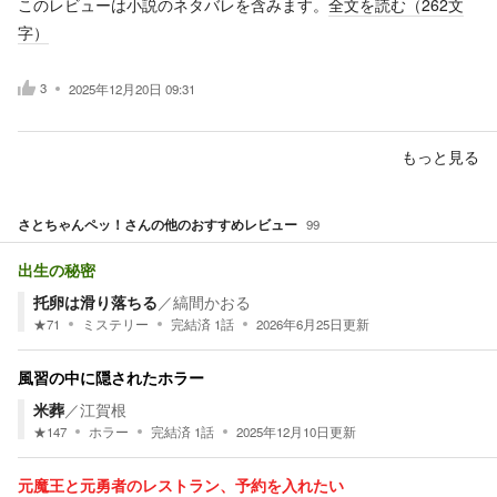
このレビューは小説のネタバレを含みます。
全文を読む（
262
文
字）
3
2025年12月20日 09:31
もっと見る
さとちゃんペッ！
さんの他のおすすめレビュー
99
出生の秘密
托卵は滑り落ちる
／
縞間かおる
★
71
ミステリー
完結済
1
話
2026年6月25日
更新
風習の中に隠されたホラー
米葬
／
江賀根
★
147
ホラー
完結済
1
話
2025年12月10日
更新
元魔王と元勇者のレストラン、予約を入れたい