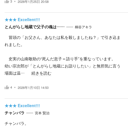
3
2026年1月25日 20:58
★★★
Excellent!!!
とんがらし地蔵で父子の魂は……
桐谷アキラ
冒頭の「お父さん、あなたは私を殺しましたね？」で引き込ま
れました。
史実の山南敬助の“死んだ息子＝語り手”を重なっています。
幼い宗次郎が「とんがらし地蔵にお詣りしたい」と無邪気に言う
場面は温…
続きを読む
4
2026年1月10日 14:50
★★★
Excellent!!!
チャンバラ
宮本 賢治
チャンバラ。