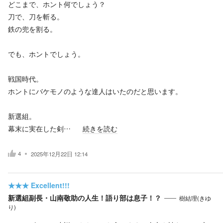
どこまで、ホント何でしょう？
刀で、刀を斬る。
鉄の兜を割る。
でも、ホントでしょう。
戦国時代。
ホントにバケモノのような達人はいたのだと思います。
新選組。
幕末に実在した剣…
続きを読む
4
2025年12月22日 12:14
★★★
Excellent!!!
新選組副長・山南敬助の人生！語り部は息子！？
樹結理(きゆ
り)