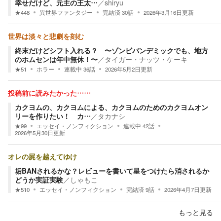
幸せだけど、元主の王太…
／
shiryu
★
448
異世界ファンタジー
完結済
30
話
2026年3月16日
更新
世界は淡々と悲劇を刻む
終末だけどシフト入れる？ 〜ゾンビパンデミックでも、地方
のホムセンは年中無休！〜
／
タイガー・ナッツ・ケーキ
★
51
ホラー
連載中
36
話
2026年5月2日
更新
投稿前に読みたかった……
カクヨムの、カクヨムによる、カクヨムのためのカクヨムオン
リーを作りたい！ カ…
／
タカナシ
★
99
エッセイ・ノンフィクション
連載中
42
話
2026年5月30日
更新
オレの屍を越えてゆけ
垢BANされるかな？レビューを書いて星をつけたら消されるか
どうか実証実験
／
しゃもこ
★
510
エッセイ・ノンフィクション
完結済
9
話
2026年4月7日
更新
もっと見る