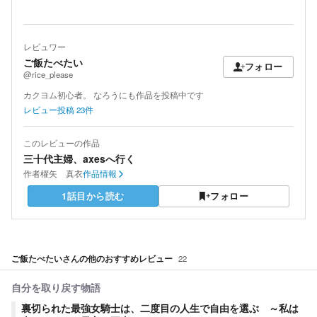
レビュワー
ご飯たべたい
フォロー
@rice_please
カクヨム初心者。 なろうにも作品を投稿中です
レビュー投稿
23
件
このレビューの作品
三十代主婦、axesへ行く
作者
櫂矢 真衣
作品情報
1話目から読む
フォロー
ご飯たべたい
さんの他のおすすめレビュー
22
自分を取り戻す物語
裏切られた最強女騎士は、二度目の人生で自由を選ぶ ～私は