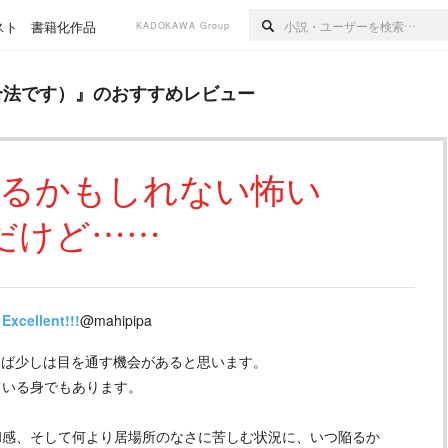
スト
書籍化作品
KADOKAWA Group
のおすすめレビュー
合法です）
』のおすすめレビュー
なるかもしれない怖い
だけど……
Excellent!!!
@mahipipa
らば少しは目を通す機会があると思います。
ている身でもあります。
和感、そして何より居場所のなさに苦しむ状況に、いつ陥るか