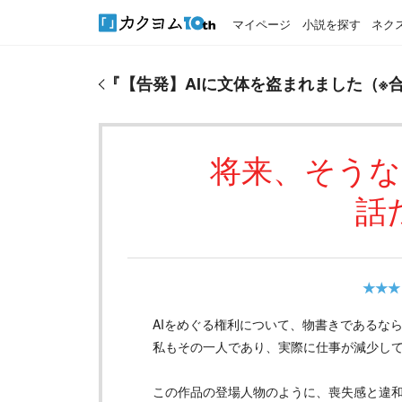
マイページ
小説を探す
ネク
『
【告発】AIに文体を盗まれました（※合法です）
』
『
【告発】AIに文体を盗まれました（※
将来、そう
話
★★★
AIをめぐる権利について、物書きであるな
私もその一人であり、実際に仕事が減少し
この作品の登場人物のように、喪失感と違