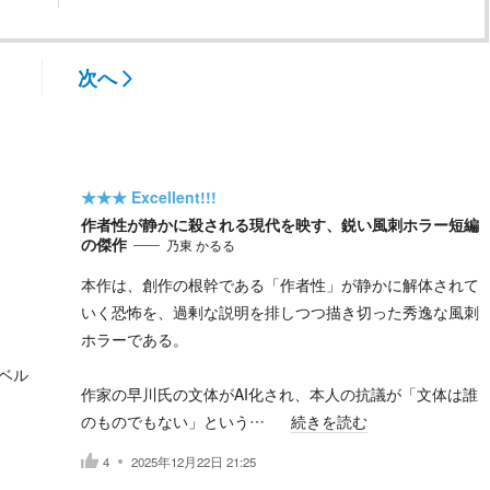
次へ
★★★
Excellent!!!
作者性が静かに殺される現代を映す、鋭い風刺ホラー短編
の傑作
乃東 かるる
本作は、創作の根幹である「作者性」が静かに解体されて
いく恐怖を、過剰な説明を排しつつ描き切った秀逸な風刺
ホラーである。
ベル
作家の早川氏の文体がAI化され、本人の抗議が「文体は誰
のものでもない」という…
続きを読む
4
2025年12月22日 21:25