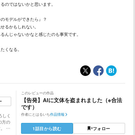
ゃるのではないかと思います。
分のモデルができたら』？
残せるかもしれない。
あるんじゃないかなと感じたのも事実です。
えたくなる。
このレビューの作品
【告発】AIに文体を盗まれました（※合法
ー
です）
作者
にとはるいち
作品情報
よろしく
の方の
。 …
1話目から読む
フォロー