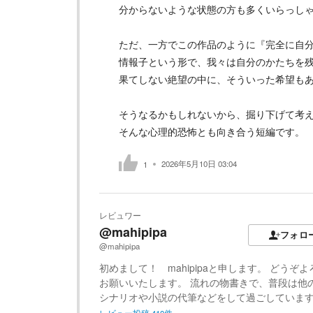
分からないような状態の方も多くいらっし
ただ、一方でこの作品のように『完全に自
情報子という形で、我々は自分のかたちを
果てしない絶望の中に、そういった希望も
そうなるかもしれないから、掘り下げて考
そんな心理的恐怖とも向き合う短編です。
2026年5月10日 03:04
1
レビュワー
@mahipipa
フォロ
@mahipipa
初めまして！ mahipipaと申します。 どうぞ
お願いいたします。 流れの物書きで、普段は他
シナリオや小説の代筆などをして過ごしています