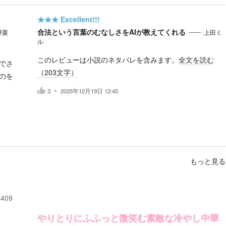
★★★
Excellent!!!
合法という言葉のむなしさをAIが教えてくれる
野栗
上田ミ
ル
このレビューは小説のネタバレを含みます。
全文を読む
でさ
（
203
文字）
のを
3
2025年12月19日 12:45
もっと見る
409
やりとりにふふっと微笑む素敵な冷やし中華