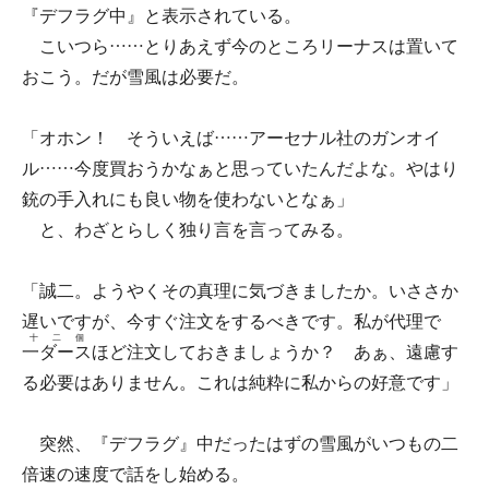
『デフラグ中』と表示されている。
こいつら……とりあえず今のところリーナスは置いて
おこう。だが雪風は必要だ。
「オホン！ そういえば……アーセナル社のガンオイ
ル……今度買おうかなぁと思っていたんだよな。やはり
銃の手入れにも良い物を使わないとなぁ」
と、わざとらしく独り言を言ってみる。
「誠二。ようやくその真理に気づきましたか。いささか
遅いですが、今すぐ注文をするべきです。私が代理で
十二個
一ダース
ほど注文しておきましょうか？ あぁ、遠慮す
る必要はありません。これは純粋に私からの好意です」
突然、『デフラグ』中だったはずの雪風がいつもの二
倍速の速度で話をし始める。