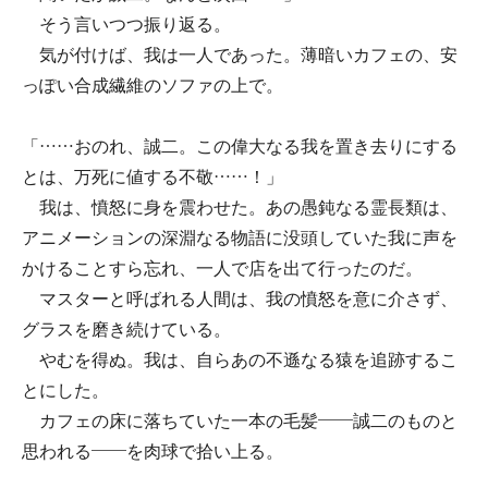
そう言いつつ振り返る。
気が付けば、我は一人であった。薄暗いカフェの、安
っぽい合成繊維のソファの上で。
「……おのれ、誠二。この偉大なる我を置き去りにする
とは、万死に値する不敬……！」
我は、憤怒に身を震わせた。あの愚鈍なる霊長類は、
アニメーションの深淵なる物語に没頭していた我に声を
かけることすら忘れ、一人で店を出て行ったのだ。
マスターと呼ばれる人間は、我の憤怒を意に介さず、
グラスを磨き続けている。
やむを得ぬ。我は、自らあの不遜なる猿を追跡するこ
とにした。
カフェの床に落ちていた一本の毛髪――誠二のものと
思われる――を肉球で拾い上る。