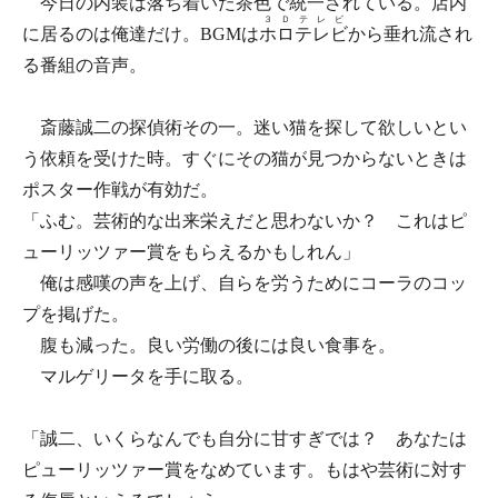
今日の内装は落ち着いた茶色で統一されている。店内
３Ｄテレビ
に居るのは俺達だけ。BGMは
ホロテレビ
から垂れ流され
る番組の音声。
斎藤誠二の探偵術その一。迷い猫を探して欲しいとい
う依頼を受けた時。すぐにその猫が見つからないときは
ポスター作戦が有効だ。
「ふむ。芸術的な出来栄えだと思わないか？ これはピ
ューリッツァー賞をもらえるかもしれん」
俺は感嘆の声を上げ、自らを労うためにコーラのコッ
プを掲げた。
腹も減った。良い労働の後には良い食事を。
マルゲリータを手に取る。
「誠二、いくらなんでも自分に甘すぎでは？ あなたは
ピューリッツァー賞をなめています。もはや芸術に対す