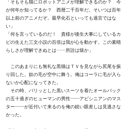
「そもそも猫にロボットアニメが理解できるのか？ 今
が何年か知ってるか？ 西暦二千百年だ。そいつは百年
以上前のアニメだぞ。最早化石といっても過言ではな
い」
「何を言っているのだ！ 貴様が後生大事にしているカ
ビの生えた三文小説の百倍は我が心を動かす。この素晴
らしさが理解できぬとは……所詮は猿か」
このあまりにも無礼な黒猫はＴＶを見ながら尻尾を振
り回した。奴の毛が空中に舞う。俺はコーラに毛が入ら
ないか心配になってきた。
その時、パリッとした黒いスーツを着たオールバック
の五十過ぎのヒューマンの男性――アビシニアンのマス
ター――が近付いて来るのを俺の鋭い眼差しは見逃さな
かった。