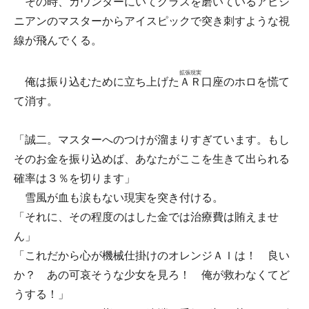
その時、カウンターにいてグラスを磨いているアビシ
ニアンのマスターからアイスピックで突き刺すような視
線が飛んでくる。
拡張現実
俺は振り込むために立ち上げた
ＡＲ
口座のホロを慌て
て消す。
「誠二。マスターへのつけが溜まりすぎています。もし
そのお金を振り込めば、あなたがここを生きて出られる
確率は３％を切ります」
雪風が血も涙もない現実を突き付ける。
「それに、その程度のはした金では治療費は賄えませ
ん」
「これだから心が機械仕掛けのオレンジＡＩは！ 良い
か？ あの可哀そうな少女を見ろ！ 俺が救わなくてど
うする！」