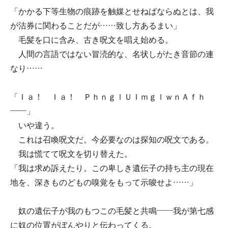
「かかる下等生物の痕跡を触媒とせねばならぬとは、我
が沽券に関わることだが……致し方あるまい」
毛髪を口に含み、古き呪文を唱え始める。
人間の言語ではない冒涜的な、名状しがたき音節の連
なり……
「Ｉａ！ Ｉａ！ ＰｈｎｇｌＵＩｍｇｌｗｎＡｆｈ
――」
いや違う。
これは召喚呪文だ。今必要なのは探知の呪文である。
我は慌てて呪文を切り替えた。
「我は求め訴えたり。この卑しき遺伝子の持ち主の現在
地を、深きものどもの嗅覚をもって示唆せよ……」
奴の遺伝子が我のもつこの毛髪と共鳴――我が第七感
に奴の位置がぼんやりと伝わってくる。