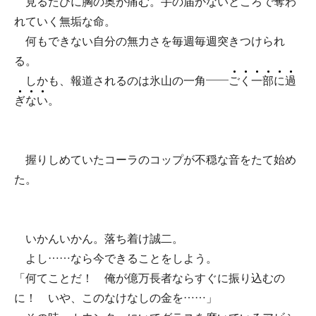
見るたびに胸の奥が痛む。手の届かないところで奪わ
れていく無垢な命。
何もできない自分の無力さを毎週毎週突きつけられ
る。
しかも、報道されるのは氷山の一角――
ご
く
一
部
に
過
ぎ
な
い
。
握りしめていたコーラのコップが不穏な音をたて始め
た。
いかんいかん。落ち着け誠二。
よし……なら今できることをしよう。
「何てことだ！ 俺が億万長者ならすぐに振り込むの
に！ いや、このなけなしの金を……」