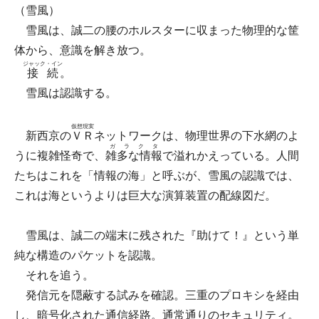
（雪風）
雪風は、誠二の腰のホルスターに収まった物理的な筐
体から、意識を解き放つ。
ジャック・イン
接続
。
雪風は認識する。
仮想現実
新西京の
ＶＲ
ネットワークは、物理世界の下水網のよ
ガラクタ
うに複雑怪奇で、
雑多な情報
で溢れかえっている。人間
たちはこれを「情報の海」と呼ぶが、雪風の認識では、
これは海というよりは巨大な演算装置の配線図だ。
雪風は、誠二の端末に残された『助けて！』という単
純な構造のパケットを認識。
それを追う。
発信元を隠蔽する試みを確認。三重のプロキシを経由
し、暗号化された通信経路。通常通りのセキュリティ。