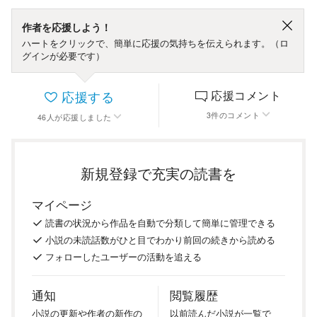
作者を応援しよう！
ハートをクリックで、簡単に応援の気持ちを伝えられます。（ロ
グインが必要です）
応援する
応援コメント
3
件
のコメント
46
人
が応援しました
新規登録で充実の読書を
マイページ
読書の
状況
から
作品を
自動で
分類
して
簡単に
管理
できる
小説の
未読話数が
ひと目で
わかり
前回の
続き
から
読める
フォロー
した
ユーザーの
活動を
追える
通知
閲覧履歴
小説の
更新や
作者の
新作の
以前
読んだ
小説が
一覧で