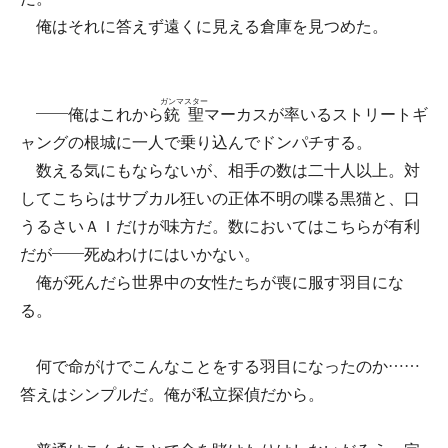
俺はそれに答えず遠くに見える倉庫を見つめた。
ガンマスター
――俺はこれから
銃聖
マーカスが率いるストリートギ
ャングの根城に一人で乗り込んでドンパチする。
数える気にもならないが、相手の数は二十人以上。対
してこちらはサブカル狂いの正体不明の喋る黒猫と、口
うるさいＡＩだけが味方だ。数においてはこちらが有利
だが――死ぬわけにはいかない。
俺が死んだら世界中の女性たちが喪に服す羽目にな
る。
何で命がけでこんなことをする羽目になったのか……
答えはシンプルだ。俺が私立探偵だから。