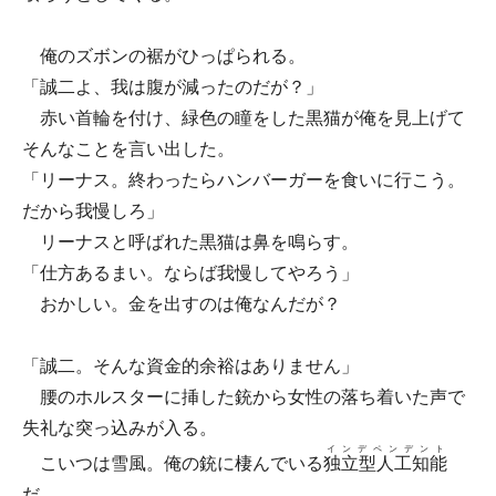
俺のズボンの裾がひっぱられる。
「誠二よ、我は腹が減ったのだが？」
赤い首輪を付け、緑色の瞳をした黒猫が俺を見上げて
そんなことを言い出した。
「リーナス。終わったらハンバーガーを食いに行こう。
だから我慢しろ」
リーナスと呼ばれた黒猫は鼻を鳴らす。
「仕方あるまい。ならば我慢してやろう」
おかしい。金を出すのは俺なんだが？
「誠二。そんな資金的余裕はありません」
腰のホルスターに挿した銃から女性の落ち着いた声で
失礼な突っ込みが入る。
インデペンデント
こいつは雪風。俺の銃に棲んでいる
独立型人工知能
だ。