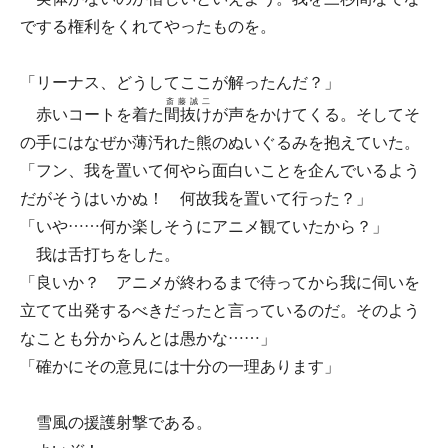
でする権利をくれてやったものを。
「リーナス、どうしてここが解ったんだ？」
斎藤誠二
赤いコートを着た
間抜け
が声をかけてくる。そしてそ
の手にはなぜか薄汚れた熊のぬいぐるみを抱えていた。
「フン、我を置いて何やら面白いことを企んでいるよう
だがそうはいかぬ！ 何故我を置いて行った？」
「いや……何か楽しそうにアニメ観ていたから？」
我は舌打ちをした。
「良いか？ アニメが終わるまで待ってから我に伺いを
立てて出発するべきだったと言っているのだ。そのよう
なことも分からんとは愚かな……」
「確かにその意見には十分の一理あります」
雪風の援護射撃である。