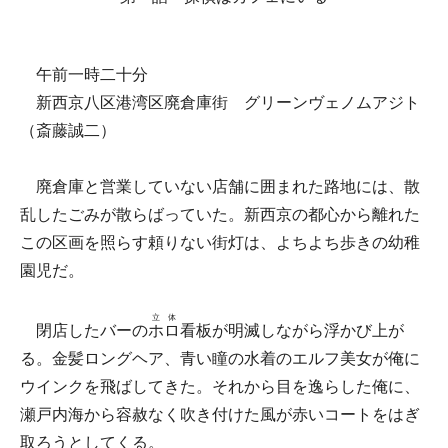
午前一時二十分
新西京八区港湾区廃倉庫街 グリーンヴェノムアジト
（斎藤誠二）
廃倉庫と営業していない店舗に囲まれた路地には、散
乱したごみが散らばっていた。新西京の都心から離れた
この区画を照らす頼りない街灯は、よちよち歩きの幼稚
園児だ。
立体
閉店したバーの
ホロ
看板が明滅しながら浮かび上が
る。金髪ロングヘア、青い瞳の水着のエルフ美女が俺に
ウインクを飛ばしてきた。それから目を逸らした俺に、
瀬戸内海から容赦なく吹き付けた風が赤いコートをはぎ
取ろうとしてくる。