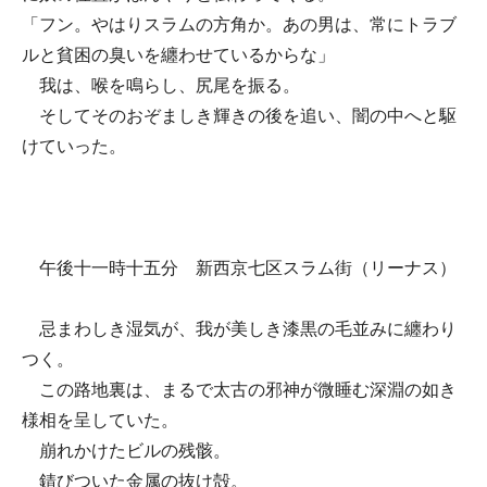
「フン。やはりスラムの方角か。あの男は、常にトラブ
ルと貧困の臭いを纏わせているからな」
我は、喉を鳴らし、尻尾を振る。
そしてそのおぞましき輝きの後を追い、闇の中へと駆
けていった。
午後十一時十五分 新西京七区スラム街（リーナス）
忌まわしき湿気が、我が美しき漆黒の毛並みに纏わり
つく。
この路地裏は、まるで太古の邪神が微睡む深淵の如き
様相を呈していた。
崩れかけたビルの残骸。
錆びついた金属の抜け殻。