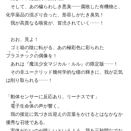
そして、あの穢らわしき悪臭——腐敗した有機物と、
化学薬品の混ざり合った、形容しがたき臭気！
我が高貴なる嗅覚が、冒涜されていく……！
おお、見よ！
ゴミ箱の陰に転がる、あの極彩色に彩られた
フィギュア
プラスチックの偶像
を！
あれは『魔法少女マジカル・ルル』の限定版……！
その非ユークリッド幾何学的な瞳の輝きに、我が正気
は削り取られる……！
「動体センサーに反応あり。リーナスです」
雪風
電子生命体
の声が響く。
我の接近に気づき出迎えの言葉をかけるとはなかなか
優秀な召使である。
実体がないのが惜しいといえよう。我を三秒間なでな