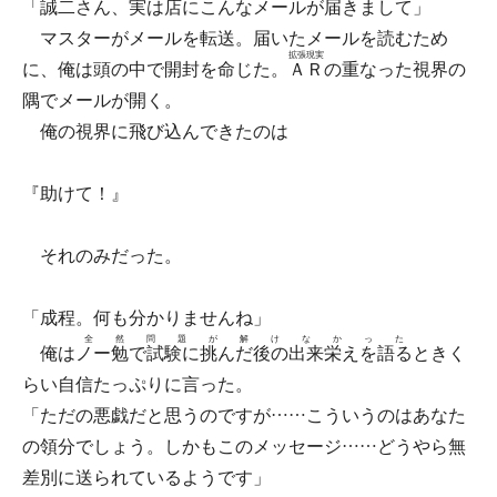
「誠二さん、実は店にこんなメールが届きまして」
マスターがメールを転送。届いたメールを読むため
拡張現実
に、俺は頭の中で開封を命じた。
ＡＲ
の重なった視界の
隅でメールが開く。
俺の視界に飛び込んできたのは
『助けて！』
それのみだった。
「成程。何も分かりませんね」
全然問題が解けなかった
俺は
ノー勉で試験に挑んだ後の出来栄えを語る
ときく
らい自信たっぷりに言った。
「ただの悪戯だと思うのですが……こういうのはあなた
の領分でしょう。しかもこのメッセージ……どうやら無
差別に送られているようです」