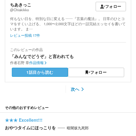
ちあきっこ
フォロー
@Chiakikko
何もない日を、特別な日に変える ――『言葉の魔法』。 日常のひとコ
マをすくい上げる、 1,000〜2,000文字ほどの一話完結エッセイを書いて
います。 ま…
レビュー投稿
17
件
このレビューの作品
「みんなでどうぞ」と言われても
作者
石野 章
作品情報
1話目から読む
フォロー
次へ
その他のおすすめレビュー
★★★
Excellent!!!
おやつタイムにほっこりを
暗闇坂九死郎