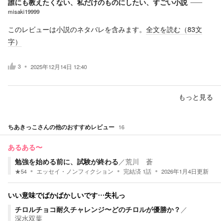
誰にも教えたくない、私だけのものにしたい、すごい小説
misaki19999
このレビューは小説のネタバレを含みます。
全文を読む（
83
文
字）
3
2025年12月14日 12:40
もっと見る
ちあきっこ
さんの他のおすすめレビュー
16
あるある〜
勉強を始める前に、試験が終わる
／
荒川 蒼
★
54
エッセイ・ノンフィクション
完結済
1
話
2026年1月4日
更新
いい意味でばかばかしいです…失礼っ
チロルチョコ耐久チャレンジ〜どのチロルが優勝か？
／
深水双葉