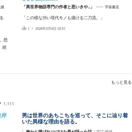
「異世界物語専門の作者と思いきや..」
城晟
宇宙書店
る
「この様な渋い現代モノも描ける二刀流。」
1
2026年3月6日 02:51
、恐
続
もっと見る
ー
1,111
接岸
男は世界のあちこちを巡って、そこに辿り着
いた異様な理由を語る。
海から呼ばれつづけた男が語った話
／
武江成緒