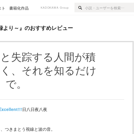
スト
書籍化作品
KADOKAWA Group
のおすすめレビュー
録より～
』のおすすめレビュー
録と失踪する人間が積
いく、それを知るだけ
で。
Excellent!!!
日八日夜八夜
ち、つきまとう視線と波の音。