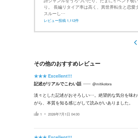
詩ジャンルをうろついたり、たまにイベント覗
り。 長編リタイア率は高く、異世界転生と恋愛
スルーし…
レビュー投稿
1,112
件
その他のおすすめレビュー
★★★
Excellent!!!
記述がリアルでこわい話
@mitikotora
淡々とした記述がおそろしい…。絶望的な気分を味わ
がら、本質を知る感じがして読みがいありました。
1
2026年7月1日 04:00
★★★
Excellent!!!