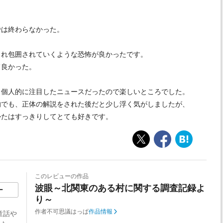
では終わらなかった。
られ包囲されていくような恐怖が良かったです。
て良かった。
、個人的に注目したニュースだったので楽しいところでした。
的でも、正体の解説をされた後だと少し浮く気がしましたが、
かたはすっきりしてとても好きです。
このレビューの作品
波眼～北関東のある村に関する調査記録よ
ー
り～
作者
不可思議はっぱ
作品情報
童話や