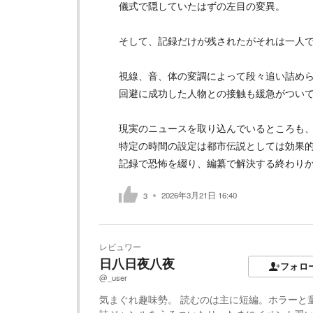
儀式で隠していたはずの左目の変異。
そして、記録だけが残されたがそれは一人
視線、音、体の変調によって段々追い詰め
回避に成功した人物との接触も緩急がつい
現実のニュースを取り込んでいるところも
特定の時間の設定は都市伝説としては効果
記録で恐怖を綴り、編纂で解決する終わり
2026年3月21日 16:40
3
レビュワー
日八日夜八夜
フォロ
@_user
気まぐれ趣味勢。 読むのは主に短編。ホラーと