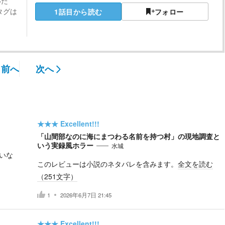
いた
タグは
1話目から読む
フォロー
前へ
次へ
★★★
Excellent!!!
「山間部なのに海にまつわる名前を持つ村」の現地調査と
いう実録風ホラー
水城
いな
このレビューは小説のネタバレを含みます。
全文を読む
（
251
文字）
1
2026年6月7日 21:45
★★★
Excellent!!!