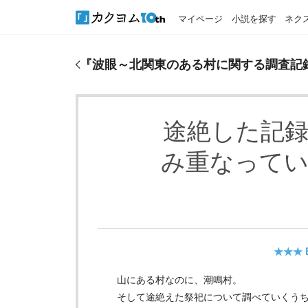
マイページ
小説を探す
ネク
『
波眼～北関東のある村に関する調査記録より～
』
『
波眼～北関東のある村に関する調査記
途絶した記
み重なって
★★★
山にある村なのに、潮鳴村。
そして途絶えた祭祀について調べていくう