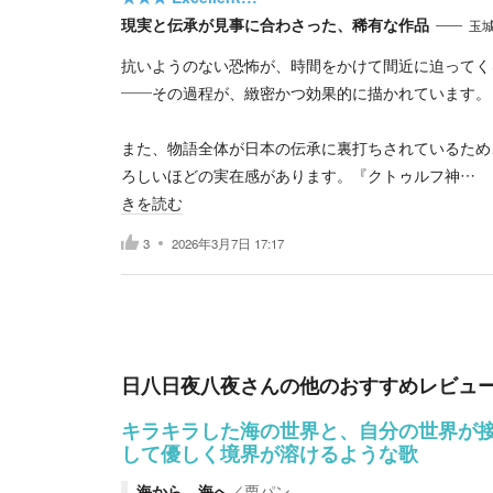
現実と伝承が見事に合わさった、稀有な作品
玉
抗いようのない恐怖が、時間をかけて間近に迫ってく
――その過程が、緻密かつ効果的に描かれています。
また、物語全体が日本の伝承に裏打ちされているため
ろしいほどの実在感があります。『クトゥルフ神…
きを読む
3
2026年3月7日 17:17
日八日夜八夜
さんの他のおすすめレビュ
キラキラした海の世界と、自分の世界が
して優しく境界が溶けるような歌
海から、海へ
／
栗パン