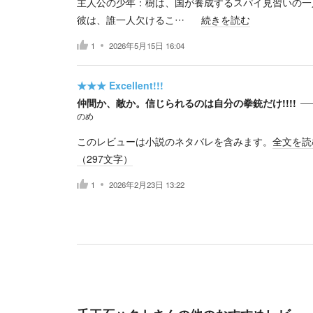
主人公の少年：樹は、国が養成するスパイ見習いの一
彼は、誰一人欠けるこ…
続きを読む
1
2026年5月15日 16:04
★★★
Excellent!!!
仲間か、敵か。信じられるのは自分の拳銃だけ!!!!
のめ
このレビューは小説のネタバレを含みます。
全文を読
（
297
文字）
1
2026年2月23日 13:22