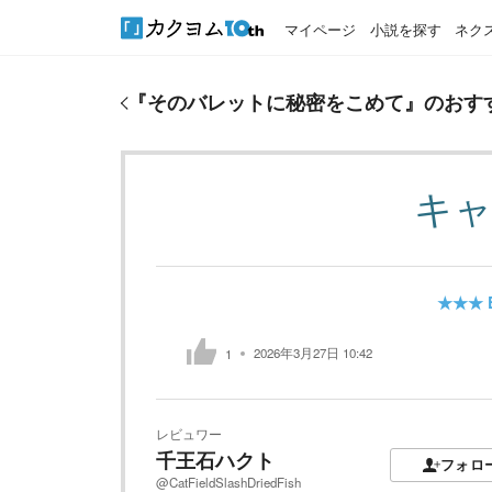
マイページ
小説を探す
ネク
『
そのバレットに秘密をこめて
』のおすすめレビュ
『
そのバレットに秘密をこめて
』のおす
キ
★★★
2026年3月27日 10:42
1
レビュワー
千王石ハクト
フォロ
@CatFieldSlashDriedFish