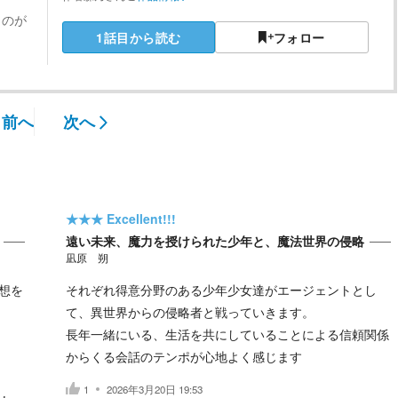
ものが
1話目から読む
フォロー
前へ
次へ
★★★
Excellent!!!
遠い未来、魔力を授けられた少年と、魔法世界の侵略
凪原 朔
想を
それぞれ得意分野のある少年少女達がエージェントとし
て、異世界からの侵略者と戦っていきます。
長年一緒にいる、生活を共にしていることによる信頼関係
からくる会話のテンポが心地よく感じます
1
2026年3月20日 19:53