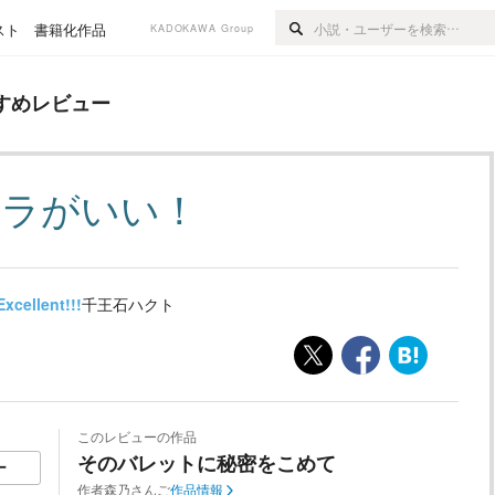
スト
書籍化作品
KADOKAWA Group
ー
すめレビュー
ャラがいい！
Excellent!!!
千王石ハクト
このレビューの作品
そのバレットに秘密をこめて
ー
作者
森乃さんご
作品情報