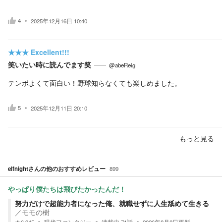
4
2025年12月16日 10:40
★★★
Excellent!!!
笑いたい時に読んでます笑
@abeReig
テンポよくて面白い！野球知らなくても楽しめました。
5
2025年12月11日 20:10
もっと見る
elfnight
さんの他のおすすめレビュー
899
やっぱり僕たちは飛びたかったんだ！
努力だけで超能力者になった俺、就職せずに人生舐めて生きる
／
モモの樹
★
6,945
現代ファンタジー
連載中
71
話
2026年8月8日
更新