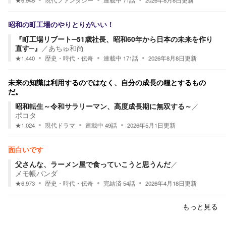
昭和の町工場のやりとりがいい！
『町工場リブート─51歳社長、昭和60年から日本の未来を作り
直す─』
／
あちゅ和尚
★
1,440
歴史・時代・伝奇
連載中
171
話
2026年8月8日
更新
未来の知識は利用するのではなく、自分の成長の糧とするもの
だ。
昭和転生～令和サラリーマン、高度成長期に無双する～
／
ポコタ
★
1,024
現代ドラマ
連載中
49
話
2026年5月1日
更新
面白いです
父さんな、ラーメン屋で食っていこうと思うんだ
／
メモ帳パンダ
★
6,973
歴史・時代・伝奇
完結済
54
話
2026年4月18日
更新
もっと見る