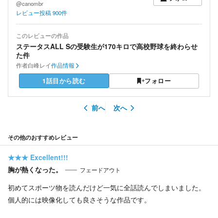
@canombr
レビュー投稿
900
件
このレビューの作品
ステータスALL Sの受験生が170キロで高校野球を終わらせ
た件
作者
白峰レイ
作品情報
1話目から読む
フォロー
前へ
次へ
その他のおすすめレビュー
★★★
Excellent!!!
胸が熱くなった。
フェードアウト
初めてスポーツ物を読んだけど一気に全話読んでしまいました。
個人的には映像化しても良さそうな作品です。