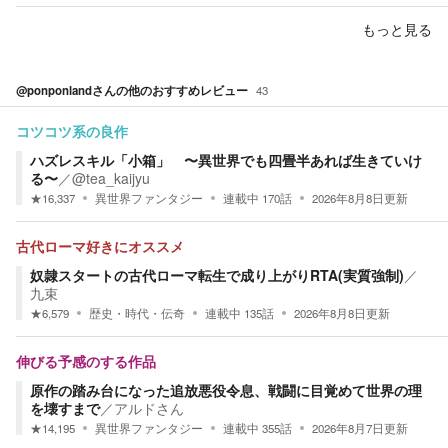
もっと見る
@ponponland
さんの他のおすすめレビュー
43
コツコツ系の良作
ハズレスキル「小箱」 〜異世界でも四畳半あれば生きていけ
る〜
／
@tea_kaijyu
★
16,337
異世界ファンタジー
連載中
170
話
2026年8月8日
更新
古代ローマ好きにオススメ
奴隷スタートの古代ローマ転生で成り上がりRTA(実質強制)
／
九束
★
6,579
歴史・時代・伝奇
連載中
135
話
2026年8月8日
更新
伸びる予感のする作品
原作の踏み台になった追放悪役令息、戦闘に目覚めて世界の理
を壊すまで
／
アルドさん
★
14,195
異世界ファンタジー
連載中
355
話
2026年8月7日
更新