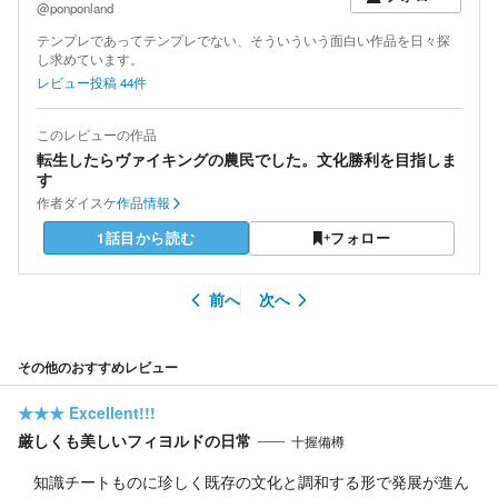
@ponponland
テンプレであってテンプレでない、そういういう面白い作品を日々探
し求めています。
レビュー投稿
44
件
このレビューの作品
転生したらヴァイキングの農民でした。文化勝利を目指しま
す
作者
ダイスケ
作品情報
1話目から読む
フォロー
前へ
次へ
その他のおすすめレビュー
★★★
Excellent!!!
厳しくも美しいフィヨルドの日常
十握備樽
知識チートものに珍しく既存の文化と調和する形で発展が進ん