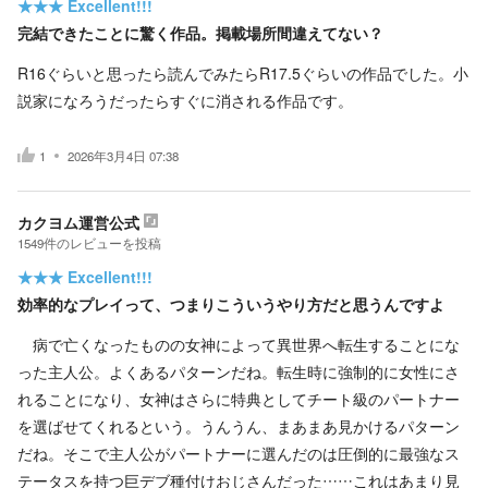
★★★
Excellent!!!
完結できたことに驚く作品。掲載場所間違えてない？
R16ぐらいと思ったら読んでみたらR17.5ぐらいの作品でした。小
説家になろうだったらすぐに消される作品です。
1
2026年3月4日 07:38
カクヨム運営公式
1549
件の
レビューを投稿
★★★
Excellent!!!
効率的なプレイって、つまりこういうやり方だと思うんですよ
病で亡くなったものの女神によって異世界へ転生することにな
った主人公。よくあるパターンだね。転生時に強制的に女性にさ
れることになり、女神はさらに特典としてチート級のパートナー
を選ばせてくれるという。うんうん、まあまあ見かけるパターン
だね。そこで主人公がパートナーに選んだのは圧倒的に最強なス
テータスを持つ巨デブ種付けおじさんだった……これはあまり見