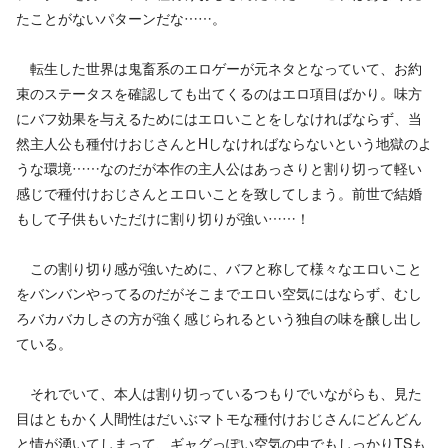
たことがないパターンだな……。
転生した世界は鬼畜系のエロゲーが元ネタとなっていて、お約
束のステータスを確認しても出てくるのはエロ項目ばかり。味方
にバフ効果を与えるためにはエロいことをしなければならず、当
然主人公も種付けおじさんとHしなければならないという地獄のよ
うな環境……なのだが本作の主人公はあっさりと割り切って軽い
感じで種付けおじさんとエロいことを致してしまう。前世で結婚
もして子供もいただけに割り切りが強い……！
この割り切り感が強いために、バフと称して様々なエロいこと
をバンバンやってるのだがそこまでエロい空気にはならず、むし
ろバカバカしさの方が強く感じられるという独自の味を醸し出し
ている。
それでいて、本人は割り切っているつもりでいながらも、見た
目はともかく人間性はだいぶマトモな種付けおじさんにどんどん
と情が湧いてしまって、ギャグっぽい空気の中でもしっかりTSも