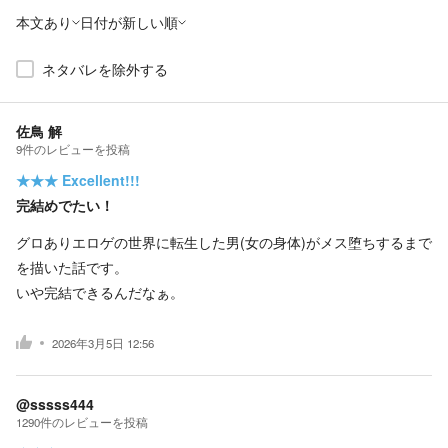
本文あり
日付が新しい順
ネタバレを除外する
佐鳥 解
9
件の
レビューを投稿
★★★
Excellent!!!
完結めでたい！
グロありエロゲの世界に転生した男(女の身体)がメス堕ちするまで
を描いた話です。
いや完結できるんだなぁ。
2026年3月5日 12:56
@sssss444
1290
件の
レビューを投稿