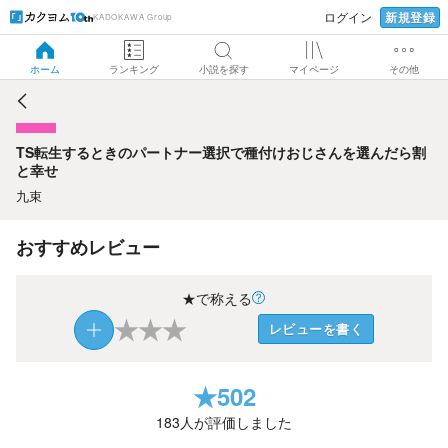
新規登録
ログイン
KADOKAWA Group
TS転生するときのパートナー選択で種付けおじさんを選んだ
ら割と幸せ
ホーム
ランキング
小説を探す
マイページ
その他
TS転生するときのパートナー選択で種付けおじさんを選んだら割
と幸せ
九束
おすすめレビュー
★で称える
★
★
★
レビューを書く
★
502
183
人が評価しました