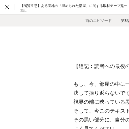
【閲覧注意】ある団地の「埋められた部屋」に関する取材テープ起こし
追記
前のエピソード
――
第8
【追記：読者への最後
もし、今、部屋の中に
決して振り返らないで
視界の端に映っている
そして、今このテキス
その黒い部分に、自分
よく見てください。