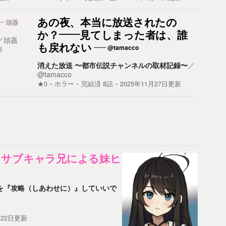
あの夜、本当に放送されたの
頭器
か？――見てしまった者は、誰
／
頭器
も戻れない
@tamacco
新
消えた放送 〜都市伝説チャンネルの取材記録〜
／
@tamacco
★0
ホラー
完結済
8
話
2025年11月27日更新
 サブキャラ兄による妹ヒ
を『攻略（しあわせに）』していいで
月22日更新