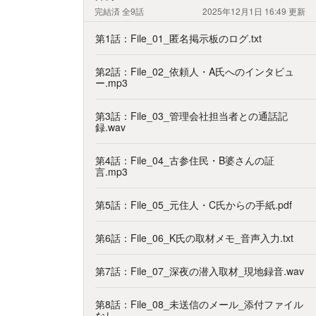
完結済
全9話
2025年12月1日 16:49
更新
第1話：File_01_匿名掲示板のログ.txt
第2話：File_02_依頼人・A氏へのインタビュ
ー.mp3
第3話：File_03_管理会社担当者との通話記
録.wav
第4話：File_04_古参住民・B婆さんの証
言.mp3
第5話：File_05_元住人・C氏からの手紙.pdf
第6話：File_06_K氏の取材メモ_音声入力.txt
第7話：File_07_深夜の潜入取材_現地録音.wav
第8話：File_08_未送信のメール_添付ファイル
なし