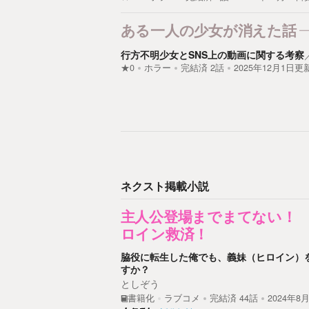
ある一人の少女が消えた話
行方不明少女とSNS上の動画に関する考察
★0
ホラー
完結済
2
話
2025年12月1日更
ネクスト掲載小説
主人公登場までまてない！
ロイン救済！
脇役に転生した俺でも、義妹（ヒロイン）
すか？
としぞう
書籍化
ラブコメ
完結済
44
話
2024年8