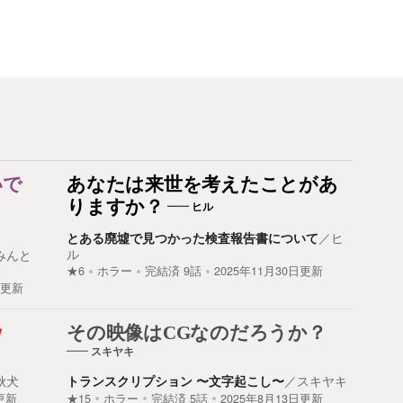
いで
あなたは来世を考えたことがあ
りますか？
ヒル
とある廃墟で見つかった検査報告書について
／
ヒ
ル
みんと
★6
ホラー
完結済
9
話
2025年11月30日更新
日更新
ｗ
その映像はCGなのだろうか？
スキヤキ
秋犬
トランスクリプション 〜文字起こし〜
／
スキヤキ
更新
★15
ホラー
完結済
5
話
2025年8月13日更新