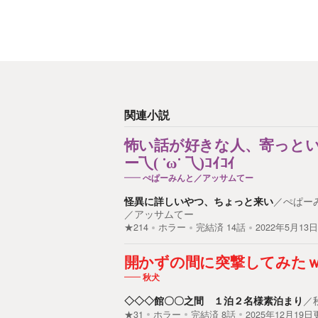
関連小説
怖い話が好きな人、寄っと
ー乁( ˙ω˙ 乁)ｺｲｺｲ
ぺぱーみんと／アッサムてー
怪異に詳しいやつ、ちょっと来い
／
ぺぱー
／アッサムてー
★214
ホラー
完結済
14
話
2022年5月13
開かずの間に突撃してみた
秋犬
◇◇◇館〇〇之間 １泊２名様素泊まり
／
★31
ホラー
完結済
8
話
2025年12月19日