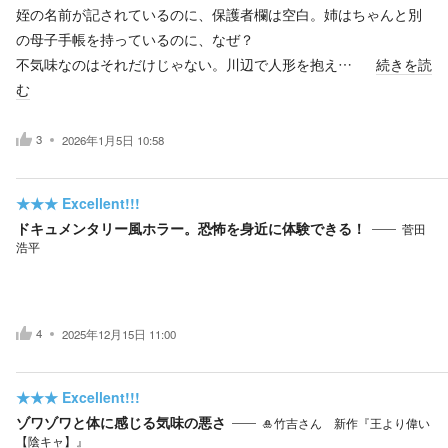
姪の名前が記されているのに、保護者欄は空白。姉はちゃんと別
の母子手帳を持っているのに、なぜ？
不気味なのはそれだけじゃない。川辺で人形を抱え…
続きを読
む
3
2026年1月5日 10:58
★★★
Excellent!!!
ドキュメンタリー風ホラー。恐怖を身近に体験できる！
菅田
浩平
4
2025年12月15日 11:00
★★★
Excellent!!!
ゾワゾワと体に感じる気味の悪さ
🎍竹吉さん 新作『王より偉い
【陰キャ】』