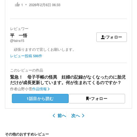
1
2026年2月6日 06:33
レビュワー
平 一悟
フォロー
@taira15
頑張りますので宜しくお願いします。
レビュー投稿
586
件
このレビューの作品
緊急！ 母子手帳の怪異 妊婦の記録がなくなったのに胎児
だけが成長更新しています。何が生まれてくるのですか？
作者
山野小雪
作品情報
1話目から読む
フォロー
前へ
次へ
その他のおすすめレビュー