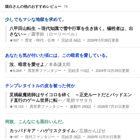
猿白
さんの他のおすすめレビュー
79
少しでもマシな地獄を求めて。
八甲田山転生 ～現代知識で雪中行軍を生き抜く。犠牲者は、出
さない～
／
露李鈴（ローリーベル）
★
597
歴史・時代・伝奇
完結済
56
話
2026年3月28日
更新
あなたも気が付いた頃には、この暗君を愛している。
汝、暗君を愛せよ
／
本条謙太郎
★
6,264
異世界ファンタジー
完結済
110
話
2024年12月29日
更新
テンプレタイトルの皮を被った何か
災禍級魔術師はサイコロを砕く ～正史ルートだとバッドエン
ド直行のゲーム世界に転…
／
竜胆マサタカ
★
19,123
異世界ファンタジー
連載中
293
話
2026年7月31日
更新
何故、こんなにも面白いんだ。
カッパドキア・ハゲリスクタイム
／
忘旗かんばせ
★
187
現代ファンタジー
完結済
25
話
2025年12月31日
更新