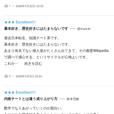
1
2026年5月22日 22:32
★★★
Excellent!!!
幕末好き、歴史好きにはたまらないです
@mura-to
過去日本転生、知識チート系です。
幕末好き、歴史好きにはたまらないです。
あまり有名でない偉人達がたくさん出てきて、その都度Wikipedia
で調べて感心する、というサイクルが心地よいです。
これか…
続きを読む
2
2026年3月5日 20:54
★★★
Excellent!!!
内政チートとは違う成り上がり方
鈴木弖無
数学でなりあがっていくのが面白い。