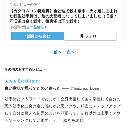
このレビューの作品
【カクヨムコン特別賞】金と理で殺す幕末 天才達に囲まれ
た転生効率厨は、陰の支配者になってしまいました（旧題：
守旧派は金で殺す、攘夷派は理で殺す）
作者
関沢賢吉
作品情報
1話目から読む
フォロー
前へ
次へ
その他のおすすめレビュー
★★★
Excellent!!!
良い意味で思ってたのと違った
@matunaga_touma
効率厨というワードでとにかく立身出世して国を掌握して自分の
思う効率化に突き進む感じかと思いきや、順当にステップアップ
して自分に扱える範囲のことを頑張って、それ以外は上手くアウ
トソーシングしています。…
続きを読む