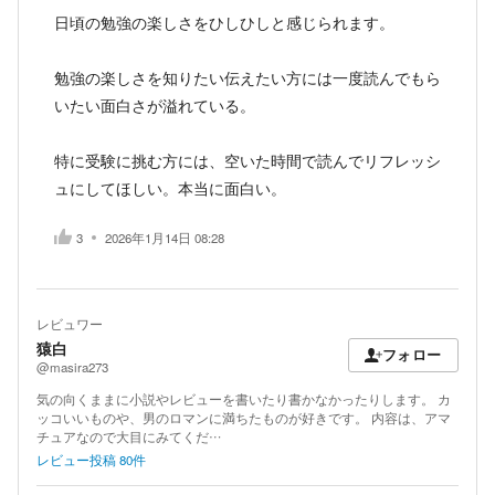
日頃の勉強の楽しさをひしひしと感じられます。
勉強の楽しさを知りたい伝えたい方には一度読んでもら
いたい面白さが溢れている。
特に受験に挑む方には、空いた時間で読んでリフレッシ
ュにしてほしい。本当に面白い。
3
2026年1月14日 08:28
レビュワー
猿白
フォロー
@masira273
気の向くままに小説やレビューを書いたり書かなかったりします。 カ
ッコいいものや、男のロマンに満ちたものが好きです。 内容は、アマ
チュアなので大目にみてくだ…
レビュー投稿
80
件