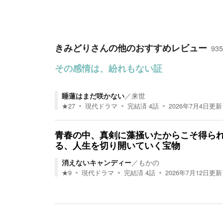
きみどり
さんの他のおすすめレビュー
935
その感情は、紛れもない証
睡蓮はまだ咲かない
／
来世
★
27
現代ドラマ
完結済
4
話
2026年7月4日
更新
青春の中、真剣に藻掻いたからこそ得ら
る、人生を切り開いていく宝物
消えないキャンディー
／
もかの
★
9
現代ドラマ
完結済
4
話
2026年7月12日
更新