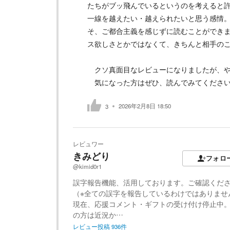
たちがブッ飛んでいるというのを考えると
一線を越えたい・越えられたいと思う感情
そ、ご都合主義を感じずに読むことができ
ス欲しさとかではなくて、きちんと相手の
クソ真面目なレビューになりましたが、や
気になった方はぜひ、読んでみてくださ
2026年2月8日 18:50
3
レビュワー
きみどり
フォロ
@kimid0r1
誤字報告機能、活用しております。ご確認くだ
（※全ての誤字を報告しているわけではありませ
現在、応援コメント・ギフトの受け付け停止中
の方は近況か…
レビュー投稿
936
件