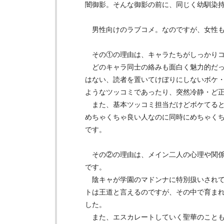
闇御影。そんな御影の前に、同じく幼馴染
男性向けのラブコメ。なのですが、女性も
その①の理由は、キャラたちがしっかりコ
どのキャラ同士の絡みも面白く魅力的だっ
はない、読者を置いてけぼりにしないボケ
ようなツッコミであったり、突然冷静・ど
また、基本ツッコミ担当だけどボケてると
めちゃくちゃ良い人なのに同時にめちゃく
です。
その②の理由は、メイン二人の心理や関係
です。
陰キャが学園のマドンナに特別扱いされて
トは王道と言えるのですが、その中で育ま
した。
また、エスカレートしていく聖華のことも