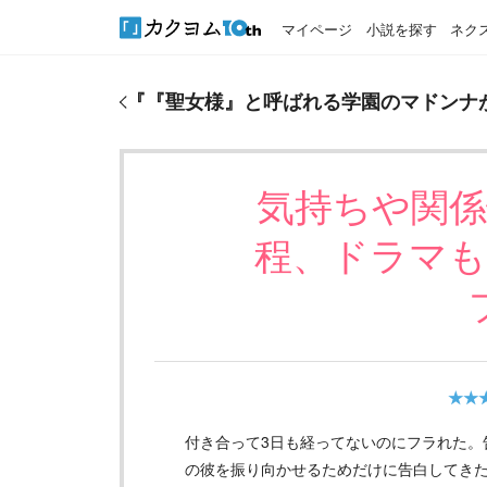
マイページ
小説を探す
ネク
『
『聖女様』と呼ばれる学園のマドンナがなぜか俺
『
『聖女様』と呼ばれる学園のマドンナ
気持ちや関
程、ドラマ
★★
付き合って3日も経ってないのにフラれた。
の彼を振り向かせるためだけに告白してき