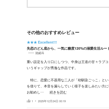
その他のおすすめレビュー
★★★
Excellent!!!
失恋のどん底から、一気に糖度120%の溺愛生活ルー
比絽斗
重い設定を入り口にしつつ、中身は王道の甘々ラブコ
いうギャップが秀逸な作品です。
特に、恋愛に不器用な二人が「幼馴染ごっこ」とい
を借りて、本音を漏らしていく様子を楽しみたい方に
お勧めし…
続きを読む
1
2025年12月24日 00:19