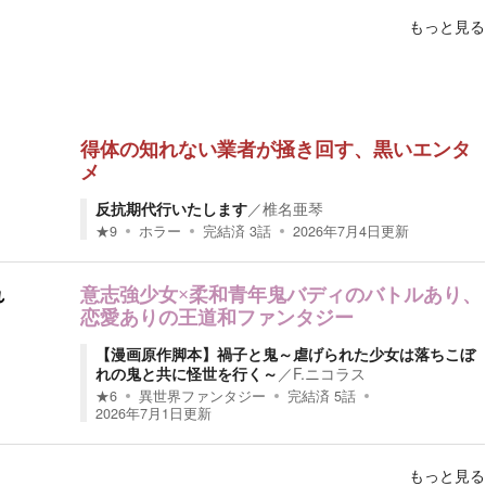
もっと見る
得体の知れない業者が掻き回す、黒いエンタ
メ
反抗期代行いたします
／
椎名亜琴
★
9
ホラー
完結済
3
話
2026年7月4日
更新
れ
意志強少女×柔和青年鬼バディのバトルあり、
恋愛ありの王道和ファンタジー
【漫画原作脚本】禍子と鬼～虐げられた少女は落ちこぼ
れの鬼と共に怪世を行く～
／
F.ニコラス
★
6
異世界ファンタジー
完結済
5
話
2026年7月1日
更新
もっと見る