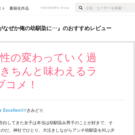
スト
書籍化作品
KADOKAWA Group
の幼馴染に…
』のおすすめレビュー
がなぜか俺の幼馴染に…
』のおすすめレビュー
係性の変わっていく過
もきちんと味わえるラ
ブコメ！
★
Excellent!!!
きみどり
告白してきた女子は本当は幼馴染み男子のことが好きで、そ
たのだ。神社でひとり、大泣きしながらアンチ幼馴染を叫ぶ夕