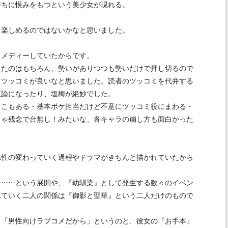
持ちに恨みをもつという美少女が現れる。
楽しめるのではないかなと思いました。
メディーしていたからです。
たのはもちろん、勢いがありつつも勢いだけで押し切るので
・ツッコミが良いなと思いました。読者のツッコミを代弁する
正論になったり、塩梅が絶妙でした。
こもある・基本ボケ担当だけど不意にツッコミ役にまわる・
ちゃ残念で台無し！みたいな、各キャラの崩し方も面白かった
性の変わっていく過程やドラマがきちんと描かれていたから
……という展開や、『幼馴染』として発生する数々のイベン
れていく二人の関係は『御影と聖華』という二人だけのもので
「男性向けラブコメだから」というのと、彼女の『お手本』