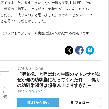
許容できました。越えちゃいけない一線を意識する理性、その
。二種類の「相手のことを想う」気持ちが二人にあったからこ
ましたし、「成り立つ」と思いました。ラッキーとかステータ
ことを見ている感じがしました。
はりラブもコメディーも実際に読んで摂取するに限ります！
い！
このレビューの作品
『聖女様』と呼ばれる学園のマドンナがな
ー
ぜか俺の幼馴染になってくれた件 ～偽り
の幼馴染関係は想像以上に甘すぎた～
さい。
ん）
作者
にぃ
作品情報
。ご用
1話目から読む
フォロー