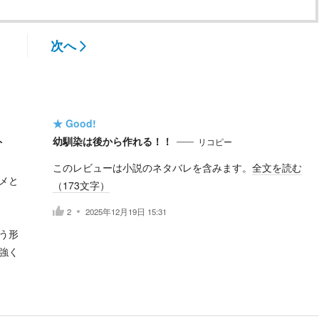
次へ
★
Good!
ト
幼馴染は後から作れる！！
リコピー
このレビューは小説のネタバレを含みます。
全文を読む
メと
（
173
文字）
2
2025年12月19日 15:31
う形
強く