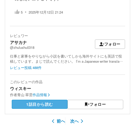
5
2025年12月12日 21:24
レビュワー
アサカナ
フォロー
@zhulushu0318
仕事と家事をやりながら小説を書いてしかも海外サイトにも英語で投
稿しています。まじで読んでください。 I’m a Japanese writer transla…
レビュー投稿
488
件
このレビューの作品
ウィスキー
作者
青山 翠雲
作品情報
1話目から読む
フォロー
前へ
次へ