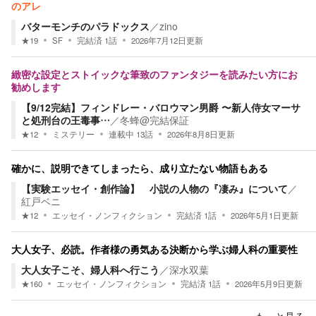
のアレ
バターモンチのパラドックス
／
zino
★
19
SF
完結済
1
話
2026年7月12日
更新
緻密な設定とストイックな筆致のファンタジーを読みたい方にお
勧めします
【9/12完結】フィンドレー・バロウマン男爵 〜新人侍女マーサ
と処刑台の王毒事…
／
冬蜂@完結保証
★
12
ミステリー
連載中
13
話
2026年8月8日
更新
確かに、説明できてしまったら、成り立たない物語もある
【実験エッセイ・創作論】 小説の人物の『凄み』について
／
紅戸ベニ
★
12
エッセイ・ノンフィクション
完結済
1
話
2026年5月1日
更新
大人女子、必読。作者様の勇気ある決断から学ぶ婦人科の重要性
大人女子こそ、婦人科へ行こう
／
深水双葉
★
160
エッセイ・ノンフィクション
完結済
1
話
2026年5月9日
更新
もっと見る