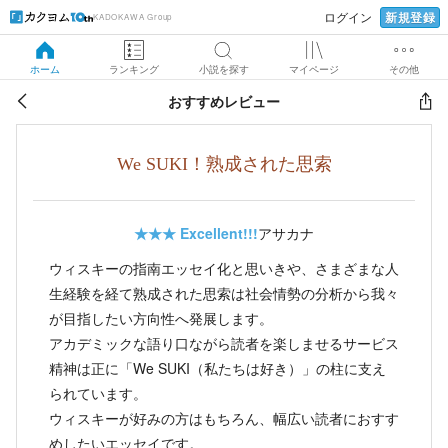
新規登録
ログイン
KADOKAWA Group
ホーム
ランキング
小説を探す
マイページ
その他
おすすめレビュー
We SUKI！熟成された思索
★★★
Excellent!!!
アサカナ
ウィスキーの指南エッセイ化と思いきや、さまざまな人
生経験を経て熟成された思索は社会情勢の分析から我々
が目指したい方向性へ発展します。
アカデミックな語り口ながら読者を楽しませるサービス
精神は正に「We SUKI（私たちは好き）」の柱に支え
られています。
ウィスキーが好みの方はもちろん、幅広い読者におすす
めしたいエッセイです。