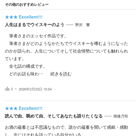
その他のおすすめレビュー
★★★
Excellent!!!
人生はまるでウイスキーのよう
野沢 響
筆者さまのエッセイ作品です。
筆者さまがどのようなかたちでウイスキーを嗜むようになった
のかが語られ、人生についてそして社会情勢についても触れられ
ています。
全七話の構成です。
どのお話も味わ…
続きを読む
2
2026年2月23日 15:54
★★★
Excellent!!!
読んで由、眺めて由、そしてあなたも語りたくなる
雨後乃筍
お酒の蘊蓄とは不思議なもので、誰かの蘊蓄を聞いて感銘・感動
し、次にはそれを語っている自分がいる。