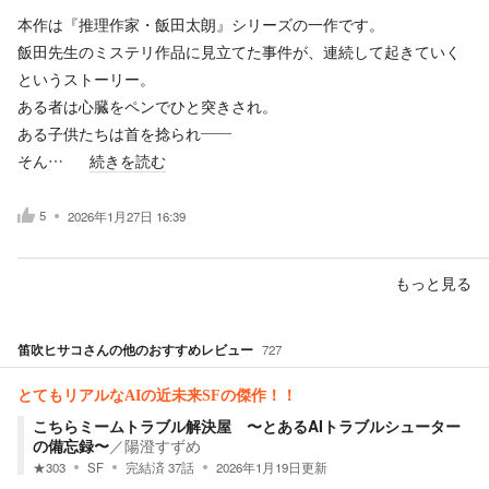
本作は『推理作家・飯田太朗』シリーズの一作です。
飯田先生のミステリ作品に見立てた事件が、連続して起きていく
というストーリー。
ある者は心臓をペンでひと突きされ。
ある子供たちは首を捻られ——
そん…
続きを読む
5
2026年1月27日 16:39
もっと見る
笛吹ヒサコ
さんの他のおすすめレビュー
727
とてもリアルなAIの近未来SFの傑作！！
こちらミームトラブル解決屋 〜とあるAIトラブルシューター
の備忘録〜
／
陽澄すずめ
★
303
SF
完結済
37
話
2026年1月19日
更新