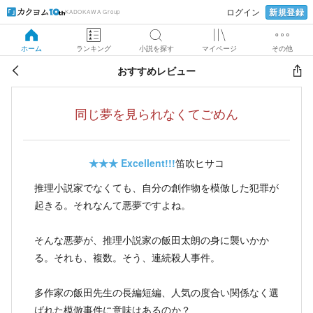
新規登録
ログイン
KADOKAWA Group
ホーム
ランキング
小説を探す
マイページ
その他
おすすめレビュー
同じ夢を見られなくてごめん
★★★
Excellent!!!
笛吹ヒサコ
推理小説家でなくても、自分の創作物を模倣した犯罪が
起きる。それなんて悪夢ですよね。
そんな悪夢が、推理小説家の飯田太朗の身に襲いかか
る。それも、複数。そう、連続殺人事件。
多作家の飯田先生の長編短編、人気の度合い関係なく選
ばれた模倣事件に意味はあるのか？