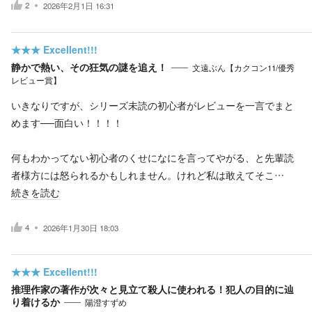
2
2026年2月1日 16:31
★★★
Excellent!!!
静かで熱い、その狂気の謎を追え！
文遠ぶん【カクコン11/優秀
レビュー賞】
いきなりですが、シリーズ未読の初心者がレビューを一言でまと
めます──面白い！！！！
何もわかってない初心者のくせになにを言ってやがる、と先輩読
者様方には怒られるかもしれません。けれど私は敢えてそこ…
続きを読む
4
2026年1月30日 18:03
★★★
Excellent!!!
推理作家の著作が次々と見立て殺人に使われる！犯人の目的に辿
り着けるか
陽澄すずめ