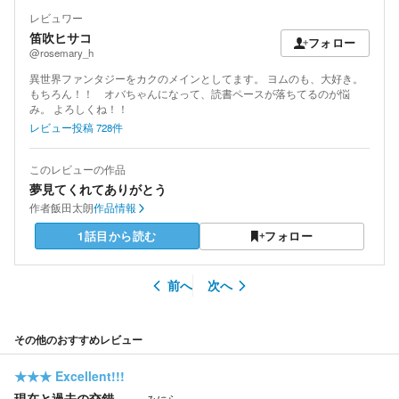
レビュワー
笛吹ヒサコ
フォロー
@rosemary_h
異世界ファンタジーをカクのメインとしてます。 ヨムのも、大好き。
もちろん！！ オバちゃんになって、読書ペースが落ちてるのが悩
み。 よろしくね！！
レビュー投稿
728
件
このレビューの作品
夢見てくれてありがとう
作者
飯田太朗
作品情報
1話目から読む
フォロー
前へ
次へ
その他のおすすめレビュー
★★★
Excellent!!!
現在と過去の交錯
みにら