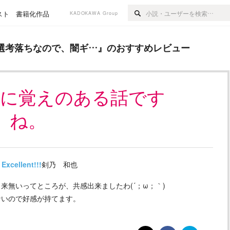
スト
書籍化作品
KADOKAWA Group
ので、闇ギ…
』のおすすめレビュー
選考落ちなので、闇ギ…
』のおすすめレビュー
身に覚えのある話です
ね。
Excellent!!!
剣乃 和也
ってところが、共感出来ましたわ(⁠´⁠；⁠ω⁠；⁠｀⁠)
ないので好感が持てます。