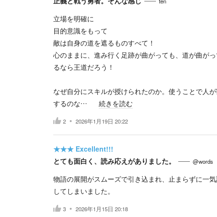
正義と戦う勇者。そんな感じ
ten
立場を明確に
目的意識をもって
敵は自身の道を遮るものすべて！
心のままに、進み行く足跡が曲がっても、道が曲がっ
るなら王道だろう！
なぜ自分にスキルが授けられたのか。使うことで人が
するのな…
続きを読む
2
2026年1月19日 20:22
★★★
Excellent!!!
とても面白く、読み応えがありました。
@words
物語の展開がスムーズで引き込まれ、止まらずに一気
してしまいました。
3
2026年1月15日 20:18