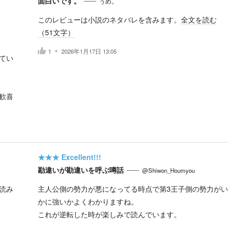
面白いです。
うめ。
このレビューは小説のネタバレを含みます。
全文を読む
（
51
文字）
1
2026年1月17日 13:05
てい
歓喜
★★★
Excellent!!!
勘違いが勘違いを呼ぶ噂話
@Shiwon_Houmyou
読み
主人公側の勢力が悪になってる時点で第3王子側の勢力がい
かに強いかよくわかりますね。
これが逆転した時が楽しみで読んでいます。