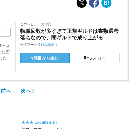
このレビューの作品
転職回数が多すぎて正規ギルドは書類選考
ー
落ちなので、闇ギルドで成り上がる
作者
フーツラ
作品情報
リーズ
った刀
った
1話目から読む
フォロー
前へ
次へ
★★★
Excellent!!!