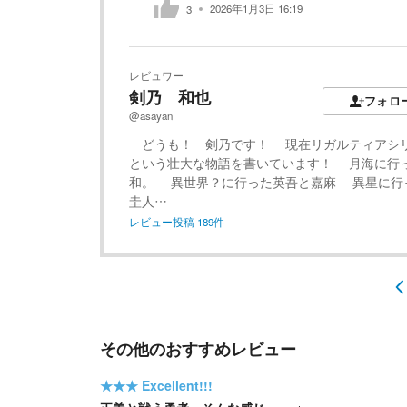
2026年1月3日 16:19
3
レビュワー
剣乃 和也
フォロ
@asayan
どうも！ 剣乃です！ 現在リガルティアシ
という壮大な物語を書いています！ 月海に行
和。 異世界？に行った英吾と嘉麻 異星に行
圭人…
レビュー投稿
189
件
その他のおすすめレビュー
★★★
Excellent!!!