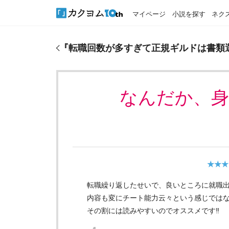
マイページ
小説を探す
ネク
『
転職回数が多すぎて正規ギルドは書類選考落ちな
『
転職回数が多すぎて正規ギルドは書類
なんだか、
★★★
転職繰り返したせいで、良いところに就職出来無い
内容も変にチート能力云々という感じでは
その割には読みやすいのでオススメです‼️