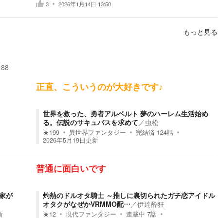
3
2026年1月14日 13:50
もっと見る
188
正直、こういうのが大好きです♪
世界を救った、勇者アルベルト 夢のハーレム生活始め
る。伝説のサキュバスを求めて
／
虫松
★
199
異世界ファンタジー
完結済
124
話
2026年5月19日
更新
普通に面白いです
家が
灼熱のドルオタ騎士 ～推しに裏切られたガチ恋アイドル
オタクがなぜかVRMMO配…
／
伊達酔狂
新
★
12
現代ファンタジー
連載中
7
話