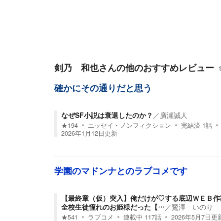
剣乃 和也
さんの他のおすすめレビュー
確かにその通りだと思う
なぜSF小説は衰退したのか？
／
廣瀬誠人
★
194
エッセイ・ノンフィクション
完結済
1
話
2026年1月12日
更新
学園のマドンナとのラブコメです
【最終章（仮）突入】俺だけが♡する底辺ＷＥＢ作
全校生徒憧れのお姫様だった【…
／
鷺澤 いのり
★
541
ラブコメ
連載中
117
話
2026年5月7日
更