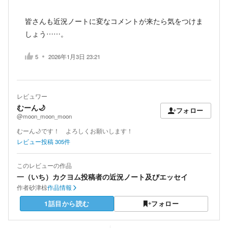
皆さんも近況ノートに変なコメントが来たら気をつけま
しょう……。
5
2026年1月3日 23:21
レビュワー
むーん🌙
フォロー
@moon_moon_moon
むーん🌙です！ よろしくお願いします！
レビュー投稿
305
件
このレビューの作品
一（いち）カクヨム投稿者の近況ノート及びエッセイ
作者
砂津椋
作品情報
1話目から読む
フォロー