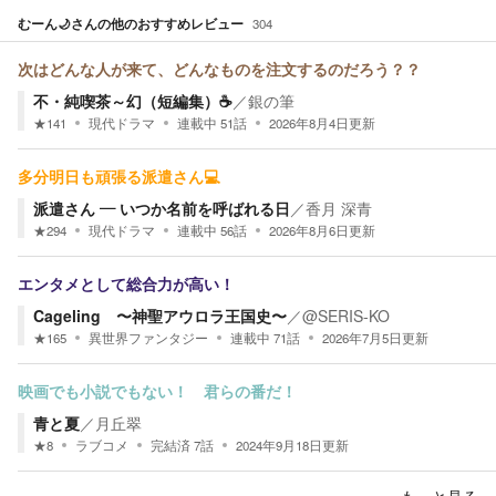
むーん🌙
さんの他のおすすめレビュー
304
次はどんな人が来て、どんなものを注文するのだろう？？
不・純喫茶～幻（短編集）☕
／
銀の筆
★
141
現代ドラマ
連載中
51
話
2026年8月4日
更新
多分明日も頑張る派遣さん💻
派遣さん ― いつか名前を呼ばれる日
／
香月 深青
★
294
現代ドラマ
連載中
56
話
2026年8月6日
更新
エンタメとして総合力が高い！
Cageling 〜神聖アウロラ王国史〜
／
@SERIS-KO
★
165
異世界ファンタジー
連載中
71
話
2026年7月5日
更新
映画でも小説でもない！ 君らの番だ！
青と夏
／
月丘翠
★
8
ラブコメ
完結済
7
話
2024年9月18日
更新
もっと見る