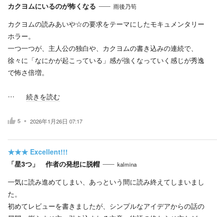
カクヨムにいるのが怖くなる
雨後乃筍
カクヨムの読みあいや☆の要求をテーマにしたモキュメンタリー
ホラー。
一つ一つが、主人公の独白や、カクヨムの書き込みの連続で、
徐々に「なにかが起こっている」感が強くなっていく感じが秀逸
で怖さ倍増。
…
続きを読む
5
2026年1月26日 07:17
★★★
Excellent!!!
「星3つ」 作者の発想に脱帽
kalmina
一気に読み進めてしまい、あっという間に読み終えてしまいまし
た。
初めてレビューを書きましたが、シンプルなアイデアからの話の