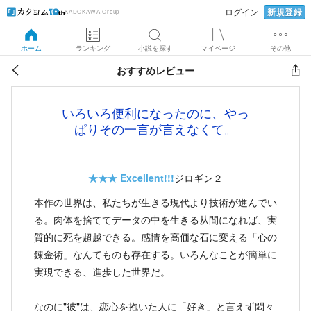
新規登録
ログイン
KADOKAWA Group
ホーム
ランキング
小説を探す
マイページ
その他
おすすめレビュー
いろいろ便利になったのに、やっ
ぱりその一言が言えなくて。
★★★
Excellent!!!
ジロギン２
本作の世界は、私たちが生きる現代より技術が進んでい
る。肉体を捨ててデータの中を生きる从間になれば、実
質的に死を超越できる。感情を高価な石に変える「心の
錬金術」なんてものも存在する。いろんなことが簡単に
実現できる、進歩した世界だ。
なのに"彼"は、恋心を抱いた人に「好き」と言えず悶々