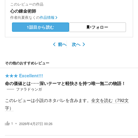
このレビューの作品
心の錬金術師
作者
向夏夜なくの
作品情報
1話目から読む
フォロー
前へ
次へ
その他のおすすめレビュー
★★★
Excellent!!!
命の価値とは……深いテーマと軽快さを持つ唯一無二の物語！
ファラドゥンガ
このレビューは小説のネタバレを含みます。
全文を読む（
792
文
字）
1
2026年4月27日 00:26