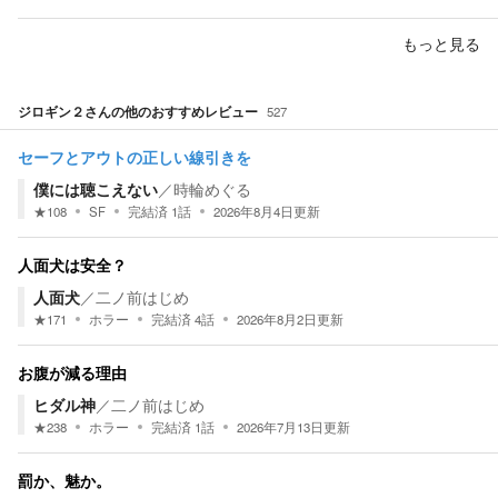
もっと見る
ジロギン２
さんの他のおすすめレビュー
527
セーフとアウトの正しい線引きを
僕には聴こえない
／
時輪めぐる
★
108
SF
完結済
1
話
2026年8月4日
更新
人面犬は安全？
人面犬
／
二ノ前はじめ
★
171
ホラー
完結済
4
話
2026年8月2日
更新
お腹が減る理由
ヒダル神
／
二ノ前はじめ
★
238
ホラー
完結済
1
話
2026年7月13日
更新
罰か、魅か。