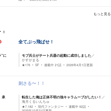
もっと見る
ー
8

全てぶっ飛ばせ！
”に
モブ兵士がチート兵器の起動に成功しました
／
かすがまる
★
176
SF
連載中
21
話
2026年4月1日
更新
刺さる〜！！
、承
転生した俺は正体不明の強キャラムーブがしたい！
／
海月くるいんちゅ
★
7,182
現代ファンタジー
連載中
92
話
2025年10月21日
更新