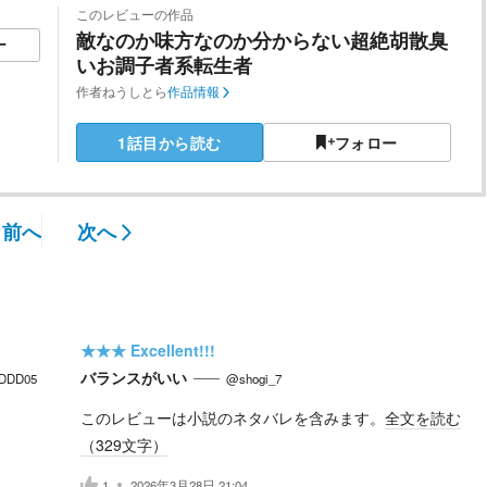
このレビューの作品
敵なのか味方なのか分からない超絶胡散臭
ー
いお調子者系転生者
作者
ねうしとら
作品情報
1話目から読む
フォロー
前へ
次へ
★★★
Excellent!!!
バランスがいい
DDD05
@shogi_7
このレビューは小説のネタバレを含みます。
全文を読む
（
329
文字）
1
2026年3月28日 21:04