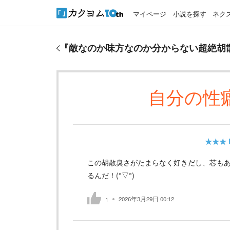
マイページ
小説を探す
ネク
『
敵なのか味方なのか分からない超絶胡散臭いお調
『
敵なのか味方なのか分からない超絶胡
自分の性
★★★
この胡散臭さがたまらなく好きだし、芯も
るんだ！(°▽°)
2026年3月29日 00:12
1