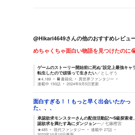
@Hikari4649
さんの他のおすすめレビュ
めちゃくちゃ面白い物語を見つけたのに
ゲームのストーリー開始前に死ぬ“設定上最強キャラ
転生したので頑張って生きたい
／
としぞう
★
4,189
書籍化
異世界ファンタジー
連載中
150
話
2024年9月5日
更新
面白すぎる！！もっと早く出会いたかっ
た、、、
承認欲求モンスターさんの配信活動記〜S級探索者
認欲求を満たす為にダンジョン…
／
七篠樫宮
★
485
現代ファンタジー
連載中
27
話
2023年10月10日
更新