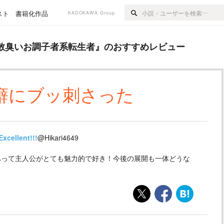
スト
書籍化作品
KADOKAWA Group
子者系転生者
』のおすすめレビュー
散臭いお調子者系転生者
』のおすすめレビュー
癖にブッ刺さった
Excellent!!!
@Hikari4649
あって主人公がとても魅力的で好き！今後の展開も一体どうな