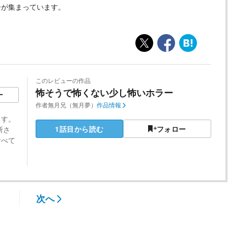
ーが集まっています。
このレビューの作品
怖そうで怖くない少し怖いホラー
ー
作者
無月兄（無月夢）
作品情報
ます。
1話目から読む
フォロー
断さ
食べて
次へ