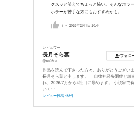
クスッと笑えてちょっと怖い。そんなホラ
ホラーが苦手な方にもおすすめかも。
2026年2月1日 20:44
1
レビュワー
長月そら葉
フォロ
@so25r-a
作品を読んで下さった方々、ありがとうござい
長月そら葉と申します。 自律神経失調症と診
れ、2026/7月から4社目に勤めます。 小説家で
いく…
レビュー投稿
485
件