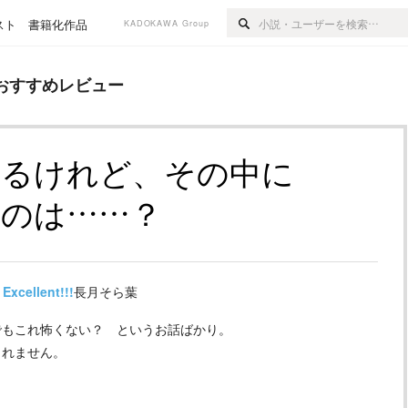
スト
書籍化作品
KADOKAWA Group
ビュー
おすすめレビュー
えるけれど、その中に
むのは……？
Excellent!!!
長月そら葉
でもこれ怖くない？ というお話ばかり。
しれません。