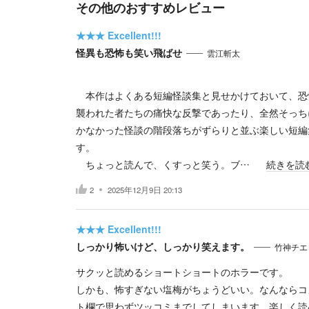
その他のおすすめレビュー
★★★
Excellent!!!
怪異も恐怖も笑い飛ばせ
雲江斬太
本作はよくある短編怪談集と見せかけておいて、恐
襲われた者たちの痛快な反撃であったり、全然そっち
かなかった怪談の階段落ちがずらりと並ぶ楽しい短編
す。
ちょっと読んで、くすっと笑う。ブ…
続きを読
2
2025年12月9日 20:13
★★★
Excellent!!!
しっかり怖いけど、しっかり笑えます。
竹神チエ
サクッと読めるショートショートのホラーです。
しかも、怖すぎない塩梅がちょうどいい。なんならコ
ト欄で思わずツッコミまでしてしまいます。楽しく読