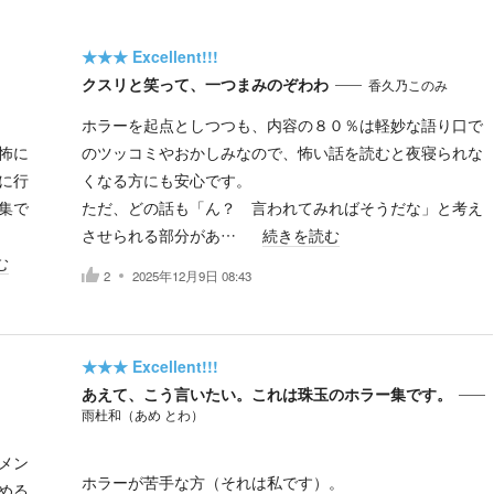
★★★
Excellent!!!
クスリと笑って、一つまみのぞわわ
香久乃このみ
ホラーを起点としつつも、内容の８０％は軽妙な語り口で
怖に
のツッコミやおかしみなので、怖い話を読むと夜寝られな
に行
くなる方にも安心です。
集で
ただ、どの話も「ん？ 言われてみればそうだな」と考え
させられる部分があ…
続きを読む
む
2
2025年12月9日 08:43
★★★
Excellent!!!
あえて、こう言いたい。これは珠玉のホラー集です。
雨杜和（あめ とわ）
メン
ホラーが苦手な方（それは私です）。
める