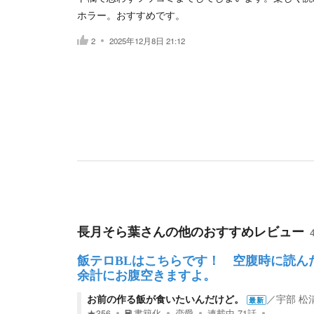
ホラー。おすすめです。
2
2025年12月8日 21:12
長月そら葉
さんの他のおすすめレビュー
飯テロBLはこちらです！ 空腹時に読ん
余計にお腹空きますよ。
お前の作る飯が食いたいんだけど。
／
宇部 松
最新
★
356
書籍化
恋愛
連載中
71
話