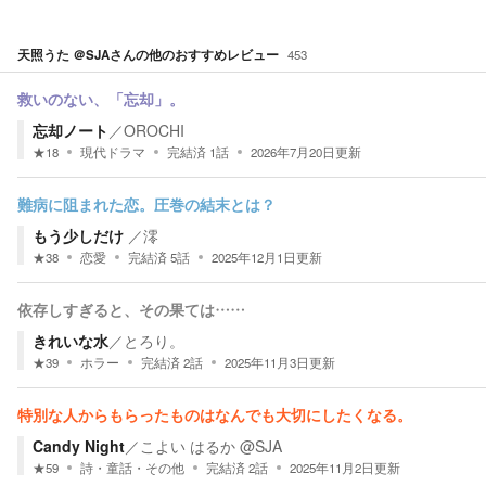
天照うた ＠SJA
さんの他のおすすめレビュー
453
救いのない、「忘却」。
忘却ノート
／
OROCHI
★
18
現代ドラマ
完結済
1
話
2026年7月20日
更新
難病に阻まれた恋。圧巻の結末とは？
もう少しだけ
／
澪
★
38
恋愛
完結済
5
話
2025年12月1日
更新
依存しすぎると、その果ては……
きれいな水
／
とろり。
★
39
ホラー
完結済
2
話
2025年11月3日
更新
特別な人からもらったものはなんでも大切にしたくなる。
Candy Night
／
こよい はるか @SJA
★
59
詩・童話・その他
完結済
2
話
2025年11月2日
更新