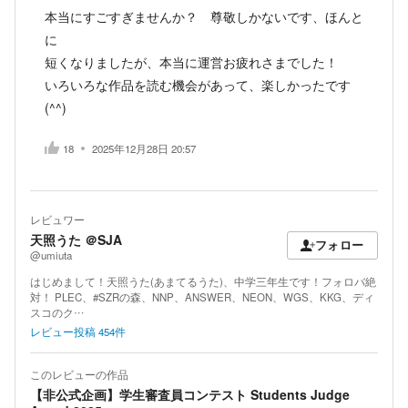
本当にすごすぎませんか？ 尊敬しかないです、ほんと
に
短くなりましたが、本当に運営お疲れさまでした！
いろいろな作品を読む機会があって、楽しかったです
(^^)
18
2025年12月28日 20:57
レビュワー
天照うた ＠SJA
フォロー
@umiuta
はじめまして！天照うた(あまてるうた)、中学三年生です！フォロバ絶
対！ PLEC、#SZRの森、NNP、ANSWER、NEON、WGS、KKG、ディ
スコのク…
レビュー投稿
454
件
このレビューの作品
【非公式企画】学生審査員コンテスト Students Judge