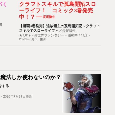
バく
クラフトスキルで孤島開拓スロ
ーライフ！ コミック3巻発売
中！？
長尾隆生
稀
【漫画3巻発売】追放領主の孤島開拓記～クラフト
スキルでスローライフ～
／
長尾隆生
★1,019
異世界ファンタジー
連載中
141
話
2023年5月6日更新
歩魔法しか使わないのか？
をする
2026年7月31日更新