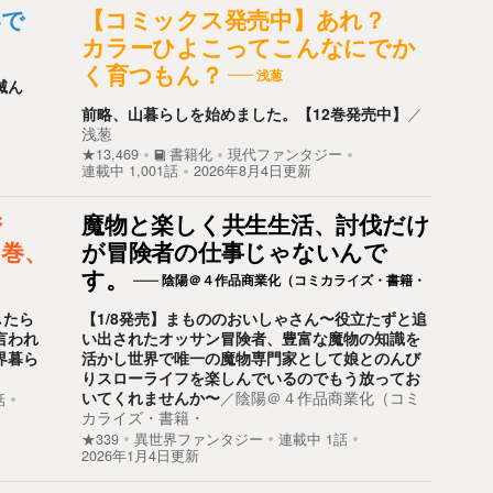
いで
【コミックス発売中】あれ？
カラーひよこってこんなにでか
く育つもん？
浅葱
滅ん
前略、山暮らしを始めました。【12巻発売中】
／
浅葱
★13,469
書籍化
現代ファンタジー
連載中
1,001
話
2026年8月4日更新
ジ
魔物と楽しく共生生活、討伐だけ
６巻、
が冒険者の仕事じゃないんで
す。
陰陽＠４作品商業化（コミカライズ・書籍・
したら
【1/8発売】まもののおいしゃさん〜役立たずと追
言われ
い出されたオッサン冒険者、豊富な魔物の知識を
界暮ら
活かし世界で唯一の魔物専門家として娘とのんび
りスローライフを楽しんでいるのでもう放ってお
いてくれませんか〜
／
陰陽＠４作品商業化（コミ
話
カライズ・書籍・
★339
異世界ファンタジー
連載中
1
話
2026年1月4日更新