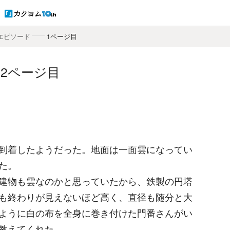
エピソード
――
1ページ目
2ページ目
到着したようだった。地面は一面雲になってい
た。
建物も雲なのかと思っていたから、鉄製の円塔
も終わりが見えないほど高く、直径も随分と大
ように白の布を全身に巻き付けた門番さんがい
教えてくれた。