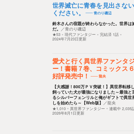
世界滅亡に青春を見出さな
ください。
青のり磯辺
鈴木さんの宿題が終わらなかった。世界は
だ。
／
青のり磯辺
★53
現代ファンタジー
完結済
1
話
2024年7月23日更新
愛犬と行く異世界ファンタ
ー！書籍７巻、コミックス
好評発売中！
龍央
【大感謝！800万ＰＶ突破！】異世界転移
飼っていた犬が最強になりました～最強と
るシルバーフェンリルと俺がギフトで異世
しを始めたら～【Web版】
／
龍央
★1,010
異世界ファンタジー
連載中
2,035
2026年8月1日更新