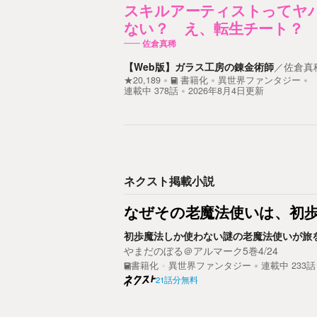
スキルアーティストってヤ
ない？ え、転生チート？
佐倉真稀
【Web版】ガラス工房の錬金術師
／
佐倉真
★20,189
書籍化
異世界ファンタジー
連載中
378
話
2026年8月4日更新
ネクスト掲載小説
なぜその老魔法使いは、初
初歩魔法しか使わない謎の老魔法使いが旅
やまだのぼる＠アルマーク5巻4/24
書籍化
異世界ファンタジー
連載中
233
話
21話分無料