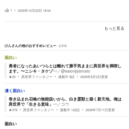
1
2025年10月22日 18:04
もっと見る
けん
さんの他のおすすめレビュー
2,316
面白い
勇者になったあいつらとは離れて勝手気ままに異世界を満喫し
ます。〜ニシキ・タケゾ…
／
@saionjiyamato
★
25
異世界ファンタジー
連載中
8
話
2026年8月3日
更新
凄く面白い
巻き込まれ召喚の無能扱いから、白き霊獣と築く新天地。俺は
異世界で「生きる意味」…
／
コウ
★
378
異世界ファンタジー
連載中
122
話
2026年7月11日
更新
面白い