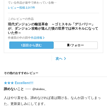
ている作品が途中で終わっている物…
レビュー投稿
2,317
件
このレビューの作品
現代ダンジョンの輸送革命 ～ゴミスキル「デリバリー」
が、ダンジョン攻略が進んだ後の世界では神スキルになって
いた件～
作者
田の中の田中
作品情報
1話目から読む
フォロー
次へ
その他のおすすめレビュー
★★★
Excellent!!!
諦めないこと
@takabou_
人はやり直せる。諦めなければ道は開ける。なんか語ってしまっ
た。更新楽しみにしてます。