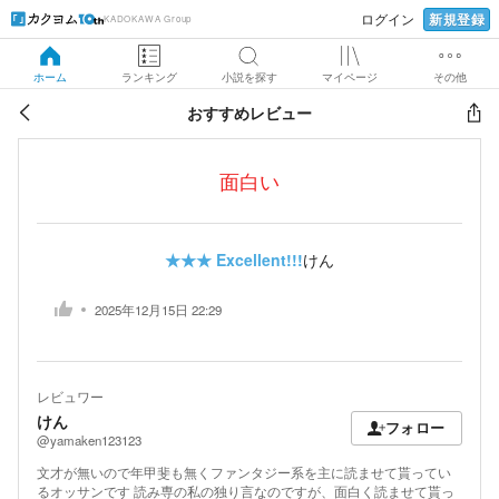
新規登録
ログイン
KADOKAWA Group
ホーム
ランキング
小説を探す
マイページ
その他
おすすめレビュー
面白い
★★★
Excellent!!!
けん
2025年12月15日 22:29
レビュワー
けん
フォロー
@yamaken123123
文才が無いので年甲斐も無くファンタジー系を主に読ませて貰ってい
るオッサンです 読み専の私の独り言なのですが、面白く読ませて貰っ