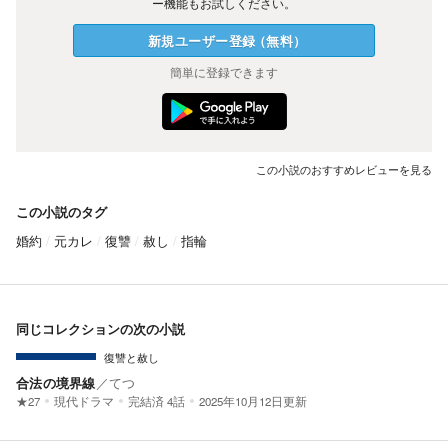
ー機能もお試しください。
新規ユーザー
登録
（
無料
）
簡単に登録できます
この小説のおすすめレビューを見る
この小説のタグ
婚約
元カレ
復讐
赦し
指輪
同じコレクションの次の小説
復讐と赦し
合法の境界線
／
てつ
★27
現代ドラマ
完結済
4話
2025年10月12日更新