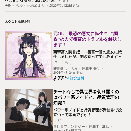
★54
恋愛
完結済
21
話
2022年3月22日更新
ネクスト掲載小説
元OL、最恐の悪女に転生⁉ “調
香”の力で後宮のトラブルを解決し
ます！
蘭華宮の調香妃 ～後宮一番の悪女に転
生しましたが、開き直って楽しみます～
望月くらげ
書籍化
恋愛
連載中
48
話
2026年4月24日更新
20話分無料
チートなしで異世界を切り開くの
はパワー系メイドと、品質管理の
知識？
パワー系メイドと品質管理が異世界で役
立つって本当ですか？
クガ
異世界ファンタジー
連載中
128
話
2026年8月5日更新