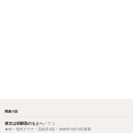
関連小説
彼女は幼馴染のもとへ
／
てつ
★95
現代ドラマ
完結済
5
話
2025年10月13日更新