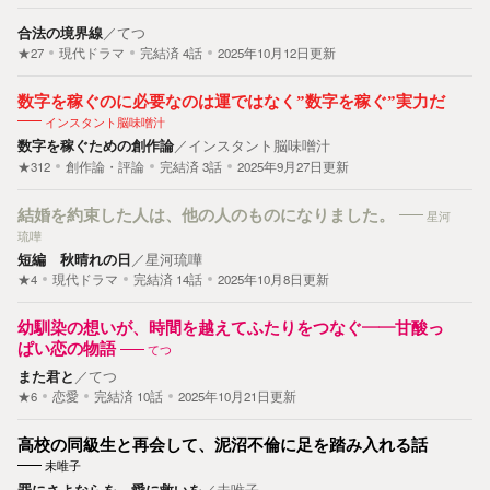
合法の境界線
／
てつ
★27
現代ドラマ
完結済
4
話
2025年10月12日更新
数字を稼ぐのに必要なのは運ではなく”数字を稼ぐ”実力だ
インスタント脳味噌汁
数字を稼ぐための創作論
／
インスタント脳味噌汁
★312
創作論・評論
完結済
3
話
2025年9月27日更新
結婚を約束した人は、他の人のものになりました。
星河
琉嘩
短編 秋晴れの日
／
星河琉嘩
★4
現代ドラマ
完結済
14
話
2025年10月8日更新
幼馴染の想いが、時間を越えてふたりをつなぐ――甘酸っ
ぱい恋の物語
てつ
また君と
／
てつ
★6
恋愛
完結済
10
話
2025年10月21日更新
高校の同級生と再会して、泥沼不倫に足を踏み入れる話
未唯子
罪にさよならを、愛に救いを
／
未唯子