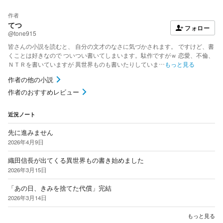
作者
てつ
フォロー
@tone915
皆さんの小説を読むと、 自分の文才のなさに気づかされます。 ですけど、書
くことは好きなので ついつい書いてしまいます。駄作ですがｗ 恋愛、不倫、
ＮＴＲを書いていますが 異世界ものも書いたりしていま…
もっと見る
作者の他の小説
作者のおすすめレビュー
近況ノート
先に進みません
2026年4月9日
織田信長が出てくる異世界もの書き始めました
2026年3月15日
「あの日、きみを捨てた代償」完結
2026年3月14日
もっと見る