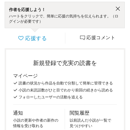
作者を応援しよう！
ハートをクリックで、簡単に応援の気持ちを伝えられます。（ロ
グインが必要です）
応援する
応援コメント
新規登録で充実の読書を
マイページ
読書の
状況
から
作品を
自動で
分類
して
簡単に
管理
できる
小説の
未読話数が
ひと目で
わかり
前回の
続き
から
読める
フォロー
した
ユーザーの
活動を
追える
通知
閲覧履歴
小説の
更新や
作者の
新作の
以前
読んだ
小説が
一覧で
情報を
受け
取れる
見つけ
やすい