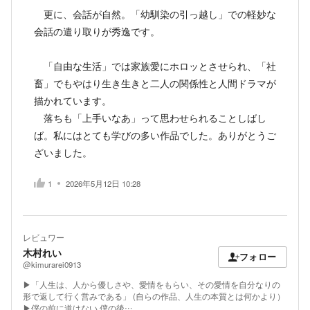
更に、会話が自然。「幼馴染の引っ越し」での軽妙な
会話の遣り取りが秀逸です。
「自由な生活」では家族愛にホロッとさせられ、「社
畜」でもやはり生き生きと二人の関係性と人間ドラマが
描かれています。
落ちも「上手いなあ」って思わせられることしばし
ば。私にはとても学びの多い作品でした。ありがとうご
ざいました。
1
2026年5月12日 10:28
レビュワー
木村れい
フォロー
@kimurarei0913
▶「人生は、人から優しさや、愛情をもらい、その愛情を自分なりの
形で返して行く営みである」 (自らの作品、人生の本質とは何かより）
▶僕の前に道はない 僕の後…