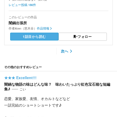
レビュー投稿
186
件
このレビューの作品
闇鍋出張所
作者
#zen（悠木全）
作品情報
1話目から読む
フォロー
次へ
その他のおすすめレビュー
★★★
Excellent!!!
闇鍋な物語の味はどんな味？ 味わいたっぷり虹色宝石箱な短編
集♪
こい
恋愛、家族愛、友情、オカルトなどなど
一話完結のショートショートです♪