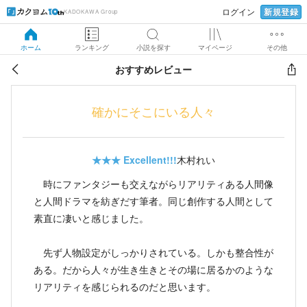
新規登録
ログイン
KADOKAWA Group
ホーム
ランキング
小説を探す
マイページ
その他
おすすめレビュー
確かにそこにいる人々
★★★
Excellent!!!
木村れい
時にファンタジーも交えながらリアリティある人間像
と人間ドラマを紡ぎだす筆者。同じ創作する人間として
素直に凄いと感じました。
先ず人物設定がしっかりされている。しかも整合性が
ある。だから人々が生き生きとその場に居るかのような
リアリティを感じられるのだと思います。