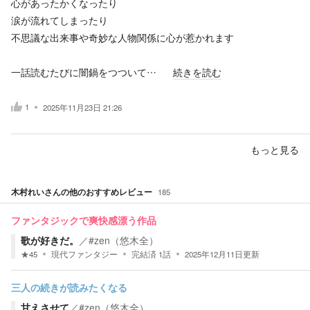
心があったかくなったり
涙が流れてしまったり
不思議な出来事や奇妙な人物関係に心が惹かれます
一話読むたびに闇鍋をつついて…
続きを読む
1
2025年11月23日 21:26
もっと見る
木村れい
さんの他のおすすめレビュー
185
ファンタジックで爽快感漂う作品
歌が好きだ。
／
#zen（悠木全）
★
45
現代ファンタジー
完結済
1
話
2025年12月11日
更新
三人の続きが読みたくなる
甘えさせて
／
#zen（悠木全）