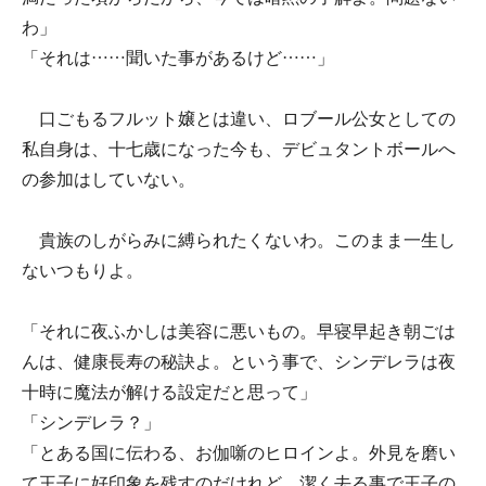
わ」
「それは……聞いた事があるけど……」
口ごもるフルット嬢とは違い、ロブール公女としての
私自身は、十七歳になった今も、デビュタントボールへ
の参加はしていない。
貴族のしがらみに縛られたくないわ。このまま一生し
ないつもりよ。
「それに夜ふかしは美容に悪いもの。早寝早起き朝ごは
んは、健康長寿の秘訣よ。という事で、シンデレラは夜
十時に魔法が解ける設定だと思って」
「シンデレラ？」
「とある国に伝わる、お伽噺のヒロインよ。外見を磨い
て王子に好印象を残すのだけれど、潔く去る事で王子の