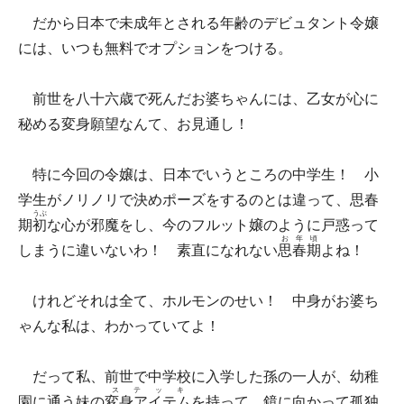
だから日本で未成年とされる年齢のデビュタント令嬢
には、いつも無料でオプションをつける。
前世を八十六歳で死んだお婆ちゃんには、乙女が心に
秘める変身願望なんて、お見通し！
特に今回の令嬢は、日本でいうところの中学生！ 小
学生がノリノリで決めポーズをするのとは違って、思春
うぶ
期
初
な心が邪魔をし、今のフルット嬢のように戸惑って
お年頃
しまうに違いないわ！ 素直になれない
思春期
よね！
けれどそれは全て、ホルモンのせい！ 中身がお婆ち
ゃんな私は、わかっていてよ！
だって私、前世で中学校に入学した孫の一人が、幼稚
ステッキ
園に通う妹の
変身アイテム
を持って、鏡に向かって孤独