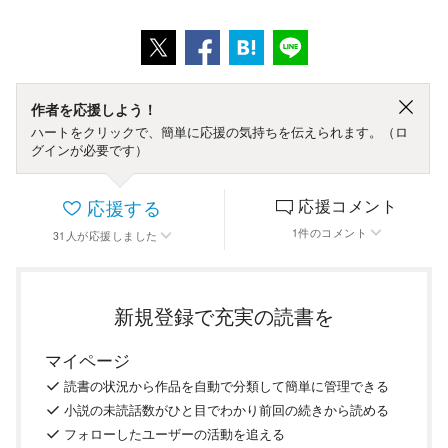
作者を応援しよう！
ハートをクリックで、簡単に応援の気持ちを伝えられます。（ロ
グインが必要です）
応援する
応援コメント
1
件
のコメント
31
人
が応援しました
新規登録で充実の読書を
マイページ
読書の
状況
から
作品を
自動で
分類
して
簡単に
管理
できる
小説の
未読話数が
ひと目で
わかり
前回の
続き
から
読める
フォロー
した
ユーザーの
活動を
追える