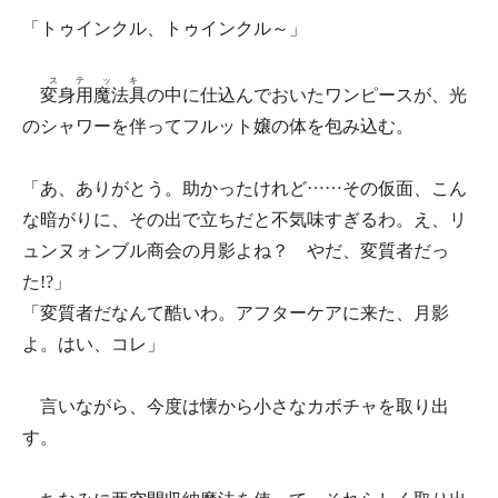
「トゥインクル、トゥインクル～」
ステッキ
変身用魔法具
の中に仕込んでおいたワンピースが、光
のシャワーを伴ってフルット嬢の体を包み込む。
「あ、ありがとう。助かったけれど……その仮面、こん
な暗がりに、その出で立ちだと不気味すぎるわ。え、リ
ュンヌォンブル商会の月影よね？ やだ、変質者だっ
た!?」
「変質者だなんて酷いわ。アフターケアに来た、月影
よ。はい、コレ」
言いながら、今度は懐から小さなカボチャを取り出
す。