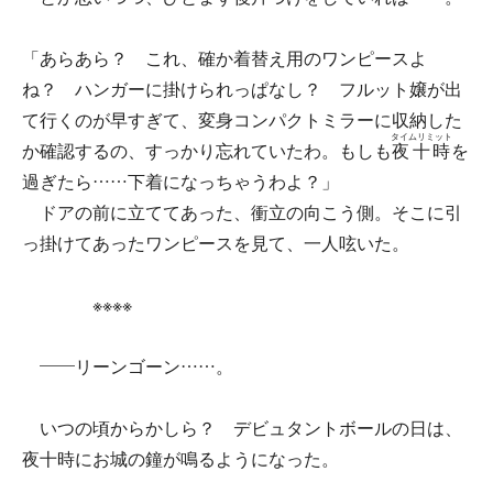
「あらあら？ これ、確か着替え用のワンピースよ
ね？ ハンガーに掛けられっぱなし？ フルット嬢が出
て行くのが早すぎて、変身コンパクトミラーに収納した
タイムリミット
か確認するの、すっかり忘れていたわ。もしも
夜十時
を
過ぎたら……下着になっちゃうわよ？」
ドアの前に立ててあった、衝立の向こう側。そこに引
っ掛けてあったワンピースを見て、一人呟いた。
※※※※
――リーンゴーン……。
いつの頃からかしら？ デビュタントボールの日は、
夜十時にお城の鐘が鳴るようになった。