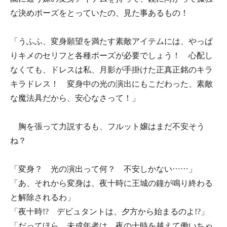
な決めポーズをとっていたの、見た事あるもの！
「うふふ、変身願望を満たす素敵アイテムには、やっぱ
りキメのセリフと各種ポーズが必要でしょう！ 心配し
なくても、ドレスは私、月影が手掛けた正真正銘のキラ
キラドレス！ 変身中の光の演出にもこだわった、素敵
な魔法具だから、安心なさって！」
胸を張って力説するも、フルット嬢はまだ不安そう
ね？
「変身？ 光の演出って何？ 不安しかない……」
「あ、それから変身は、夜十時に王城の鐘が鳴り終わる
と解除されるわ」
「夜十時!? デビュタントは、夕方から始まるのよ!?」
「だってほら。未成年者は、夜の十時を越えて働いちゃ