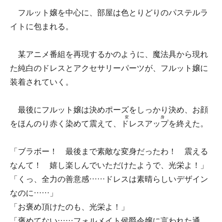
フルット嬢を中心に、部屋は色とりどりのパステルラ
イトに包まれる。
某アニメ番組を再現するかのように、魔法具から現れ
た純白のドレスとアクセサリーパーツが、フルット嬢に
装着されていく。
最後にフルット嬢は決めポーズをしっかり決め、お顔
変身
をほんのり赤く染めて震えて、
ドレスアップ
を終えた。
「ブラボー！ 最後まで素敵な変身だったわ！ 震える
なんて！ 嬉し楽しんでいただけたようで、光栄よ！」
「くっ、全力の善意感……ドレスは素晴らしいデザイン
なのに……」
「お褒め頂けたのも、光栄よ！」
「褒めてない……フォルメイト侯爵令嬢に言われた通