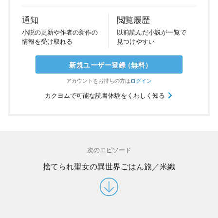
通知
閲覧履歴
小説の
更新や
作者の
新作の
以前
読んだ
小説が
一覧で
情報を
受け
取れる
見つけ
やすい
新規ユーザー
登録
（
無料
）
アカウントを
お持ちの方は
ログイン
カクヨムで可能な読書体験をくわしく知る
次のエピソード
捨てられ聖女の異世界ごはん旅／米織