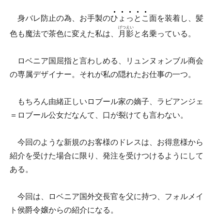
身バレ防止の為、お手製の
ひ
ょ
っ
と
こ
面を装着し、髪
げつ
えい
色も魔法で茶色に変えた私は、
月
影
と名乗っている。
ロベニア国屈指と言わしめる、リュンヌォンブル商会
の専属デザイナー。それが私の隠れたお仕事の一つ。
もちろん由緒正しいロブール家の嫡子、ラビアンジェ
＝ロブール公女だなんて、口が裂けても言わない。
今回のような新規のお客様のドレスは、お得意様から
紹介を受けた場合に限り、発注を受けつけるようにして
ある。
今回は、ロベニア国外交長官を父に持つ、フォルメイ
ト侯爵令嬢からの紹介になる。