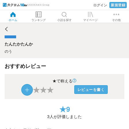
新規登録
ログイン
KADOKAWA Group
たんたかたんか
ホーム
ランキング
小説を探す
マイページ
その他
たんたかたんか
のう
おすすめレビュー
★で称える
★
★
★
レビューを書く
★
9
3
人が評価しました