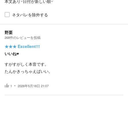
本文あり
日付が新しい順
ネタバレを除外する
野栗
268
件の
レビューを投稿
★★★
Excellent!!!
いいね♥️
すがすがしく本音です。
たんかきっちゃえばいい。
1
2026年5月18日 21:07