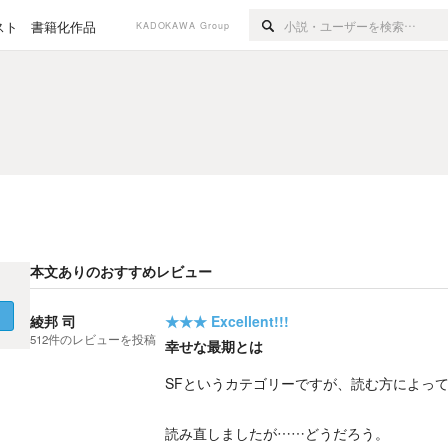
スト
書籍化作品
KADOKAWA Group
本文ありのおすすめレビュー
く
綾邦 司
★★★
Excellent!!!
512
件の
レビューを投稿
幸せな最期とは
SFというカテゴリーですが、読む方によっ
読み直しましたが……どうだろう。