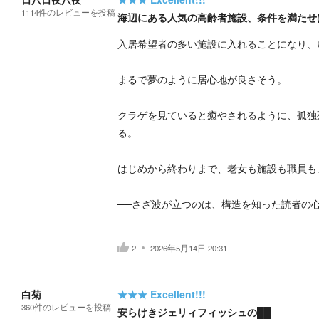
1114
件の
レビューを投稿
海辺にある人気の高齢者施設、条件を満たせ
入居希望者の多い施設に入れることになり、
まるで夢のように居心地が良さそう。
クラゲを見ていると癒やされるように、孤独
る。
はじめから終わりまで、老女も施設も職員も
──さざ波が立つのは、構造を知った読者の
2
2026年5月14日 20:31
白菊
★★★
Excellent!!!
360
件の
レビューを投稿
安らけきジェリィフィッシュの██