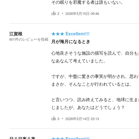
その眠りを邪魔する者は誰もいない。
2
2026年5月15日 09:46
江賀根
★★★
Excellent!!!
601
件の
レビューを投稿
月が海月になるとき
心地良さそうな施設の描写を読んで、自分も
なあなんて考えていました。
ですが、中盤に驚きの事実が明かされ、思わ
まさか、そんなことが行われているとは。
と言いつつ、読み終えてみると、地球に生ま
じましたが、あなたはどうでしょう？
3
2026年5月14日 23:13
日八日夜八夜
★★★
Excellent!!!