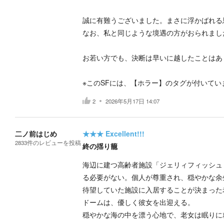
誠に有難うございました。まさに浮かばれる
なお、私と同じような境遇の方がおられまし
お若い方でも、決断は早いに越したことはあ
※このSFには、【ホラー】のタグが付いてい
2
2026年5月17日 14:07
二ノ前はじめ
★★★
Excellent!!!
2833
件の
レビューを投稿
終の揺り籠
海辺に建つ高齢者施設「ジェリィフィッシュ
る必要がない。個人が尊重され、穏やかな余
待望していた施設に入居することが決まった
ドームは、優しく彼女を出迎える。
穏やかな海の中を漂う心地で、老女は眠りに