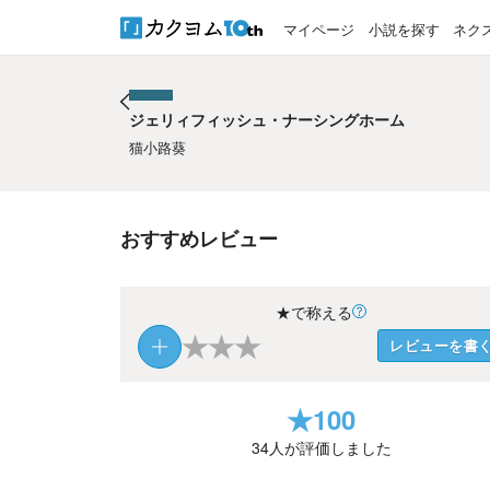
マイページ
小説を探す
ネク
ジェリィフィッシュ・ナーシングホーム
ジェリィフィッシュ・ナーシングホーム
猫小路葵
おすすめレビュー
★で称える
★
★
★
レビューを書
★
100
34
人が評価しました