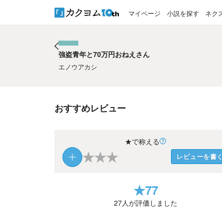
マイページ
小説を探す
ネク
強盗青年と70万円おねえさん
強盗青年と70万円おねえさん
エノウアカシ
おすすめレビュー
★で称える
★
★
★
レビューを書
★
77
27
人が評価しました