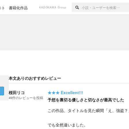
スト
書籍化作品
KADOKAWA Group
本文ありのおすすめレビュー
く
桜田リコ
★★★
Excellent!!!
49
件の
レビューを投稿
予想を裏切る優しさと切なさが最高でした
この作品、タイトルを見た瞬間「え、強盗？
でも全然違いました。